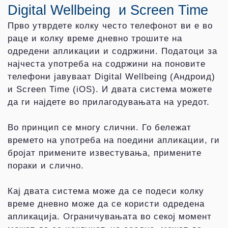
Digital Wellbeing и Screen Time
Прво утврдете колку често телефонот ви е во
раце и колку време дневно трошите на
одредени апликации и содржини. Податоци за
најчеста употреба на содржини на поновите
телефони јавуваат Digital Wellbeing (Андроид)
и Screen Time (iOS). И двата система можете
да ги најдете во прилагодувањата на уредот.
Во принцип се многу слични. Го бележат
времето на употреба на поедини апликации, ги
бројат примените известувања, примените
пораки и слично.
Кај двата система може да се подеси колку
време дневно може да се користи одредена
апликација. Ограничувањата во секој момент