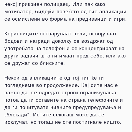
некој прикриен полицаец. Или пак како
мотиватор, бидејќи повеќето од тие апликации
се осмислени во форма на предизвици и игри.
Корисниците остваруваат цели, освојуваат
бодови и награди доколку се воздржат од
употребата на телефон и се концентрираат на
други задачи што ги имаат пред себе, или ако
се дружат со блиските.
Некои од апликациите од тој тип ќе ги
погледнеме во продолжение. Кај сите нас е
важно да се одредат строги ограничувања,
потоа да ги оставите на страна телефоните и
да ги почитувате нивните предупредувања и
„блокади“. Истите секогаш може да се
исклучат, но тогаш не сте постигнале ништо.