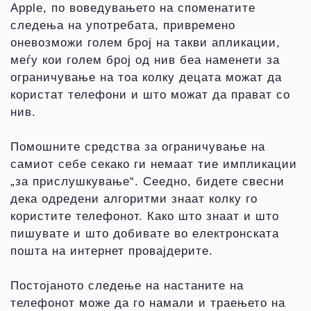
Apple, по воведувањето на споменатите
следења на употребата, привремено
оневозможи голем број на такви апликации,
меѓу кои голем број од нив беа наменети за
ограничување на тоа колку децата можат да
користат телефони и што можат да прават со
нив.
Помошните средства за ограничување на
самиот себе секако ги немаат тие импликации
„за прислушкување“. Сеедно, бидете свесни
дека одредени алгоритми знаат колку го
користите телефонот. Како што знаат и што
пишувате и што добивате во eлектронската
пошта на интернет провајдерите.
Постојаното следење на настаните на
телефонот може да го намали и траењето на