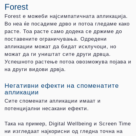
Forest
Forest е можеби најсимпатичната апликација.
Во неа ќе посадиме дрво и потоа гледаме како
расте. Тоа расте само додека се држиме до
поставените ограничувања. Одредени
апликации можат да бидат исклучоци, но
можат да ги уништат сите други дрвца.
Успешното растење потоа овозможува појава и
на други видови дрвја.
Негативни ефекти на споменатите
апликации
Сите споменати апликации имаат и
потенцијални несакани ефекти.
Така на пример, Digital Wellbeing и Screen Time
ни изгледаат најкорисни од гледна точна на