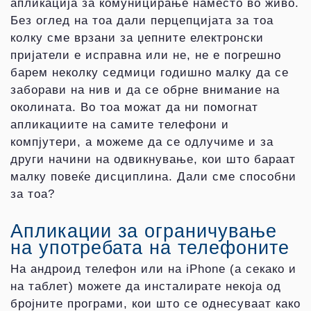
апликација за комуницирање наместо во живо.
Без оглед на тоа дали перцепцијата за тоа
колку сме врзани за џепните електронски
пријатели е исправна или не, не е погрешно
барем неколку седмици годишно малку да се
заборави на нив и да се обрне внимание на
околината. Во тоа можат да ни помогнат
апликациите на самите телефони и
компјутери, а можеме да се одлучиме и за
други начини на одвикнување, кои што бараат
малку повеќе дисциплина. Дали сме способни
за тоа?
Апликации за ограничување
на употребата на телефоните
На андроид телефон или на iPhone (а секако и
на таблет) можете да инсталирате некоја од
бројните програми, кои што се однесуваат како