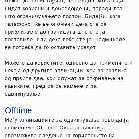
можат да се исклучат, но сеедно, можат да
бидат корисни и добредојдени, поради тоа
што ограничувањето постои. Бидејќи, кога
телефонот ќе ве опомени дека сте се
приближиле до границата што сте ја
поставиле, или дека веќе сте ја надминале,
ве потсеќа да го оставите уредот.
Можете да користите, односно да примените и
некоја од другите апликации, кои за разлика
од првите две, кои служат за откривање на
навиките, пред сè се наменети за
одвикнување.
Offtime
Меѓу апликациите за одвикнување прво да ја
споменеме Offtime. Оваа апликација
овозможува следење на користењето на