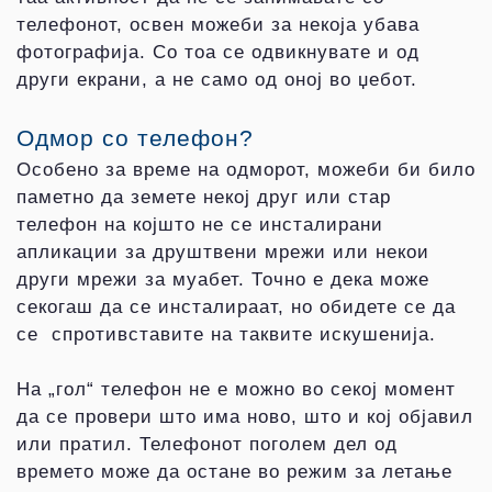
телефонот, освен можеби за некоја убава
фотографија. Со тоа се одвикнувате и од
други екрани, а не само од оној во џебот.
Одмор со телефон?
Особено за време на одморот, можеби би било
паметно да земете некој друг или стар
телефон на којшто не се инсталирани
апликации за друштвени мрежи или некои
други мрежи за муабет. Точно е дека може
секогаш да се инсталираат, но обидете се да
се спротивставите на таквите искушенија.
На „гол“ телефон не е можно во секој момент
да се провери што има ново, што и кој објавил
или пратил. Телефонот поголем дел од
времето може да остане во режим за летање