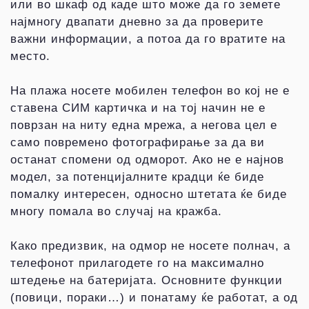
или во шкаф од каде што може да го земете
најмногу двапати дневно за да проверите
важни информации, а потоа да го вратите на
место.
На плажа носете мобилен телефон во кој не е
ставена СИМ картичка и на тој начин не е
поврзан на ниту една мрежа, а негова цел е
само повремено фотографирање за да ви
останат спомени од одморот. Ако не е најнов
модел, за потенцијалните крадци ќе биде
помалку интересен, односно штетата ќе биде
многу помала во случај на кражба.
Како предизвик, на одмор не носете полнач, а
телефонот прилагодете го на максимално
штедење на батеријата. Основните функции
(повици, пораки…) и понатаму ќе работат, а од