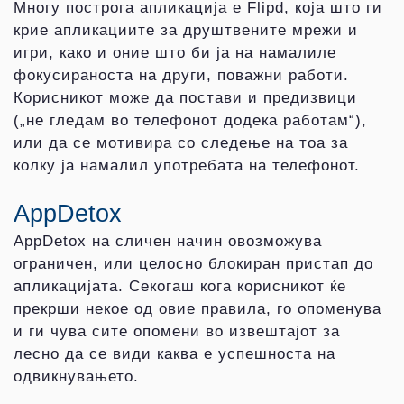
Многу построга апликација е Flipd, која што ги
крие апликациите за друштвените мрежи и
игри, како и оние што би ја на намалиле
фокусираноста на други, поважни работи.
Корисникот може да постави и предизвици
(„не гледам во телефонот додека работам“),
или да се мотивира со следење на тоа за
колку ја намалил употребата на телефонот.
AppDetox
AppDetox на сличен начин овозможува
ограничен, или целосно блокиран пристап до
апликацијата. Секогаш кога корисникот ќе
прекрши некое од овие правила, го опоменува
и ги чува сите опомени во извештајот за
лесно да се види каква е успешноста на
одвикнувањето.