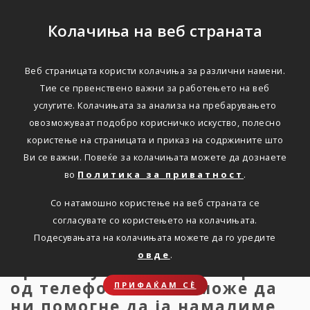
Колачиња на веб страната
Веб страницата користи колачиња за различни намени.
Оставете го телефонот
Тие се првенствено важни за работењето на веб
услугите. Колачињата за анализа на пребарувањето
барем за време на
овозможуваат подобро корисничко искуство, полесно
одмор
користење на страницата и приказ на содржините што
Ви се важни. Повеќе за колачињата можете да дознаете
во
Политика за приватност
.
Дома
Новости
ОСТАВЕТЕ ГО ТЕЛЕФОНОТ, БАРЕМ ЗА ВРЕМЕ
НА ОДМОРОТ
Со натамошно користење на веб страната се
согласувате со користењето на колачињата.
Подесувањата на колачињата можете да го уредите
овде
.
Премногу гледаме во екранот
од телефонот. Што може да
ПРИФАЌАМ СЀ
ни помогне да ја намалиме