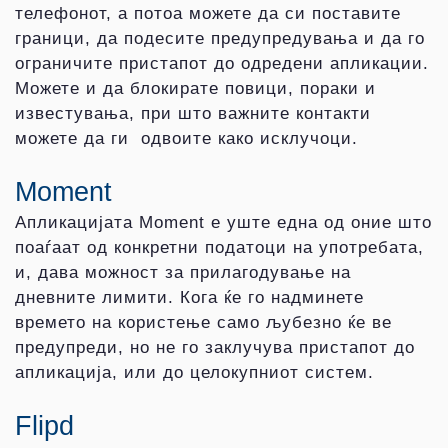
телефонот, а потоа можете да си поставите
граници, да подесите предупредувања и да го
ограничите пристапот до одредени апликации.
Можете и да блокирате повици, пораки и
известувања, при што важните контакти
можете да ги одвоите како исклучоци.
Moment
Апликацијата Moment е уште една од оние што
поаѓаат од конкретни податоци на употребата,
и, дава можност за прилагодување на
дневните лимити. Кога ќе го надминете
времето на користење само љубезно ќе ве
предупреди, но не го заклучува пристапот до
апликација, или до целокупниот систем.
Flipd