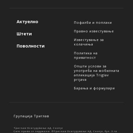
Актуелно
Пофалби и поплаки
Правно известување
Штети
Известување за
колачиња
Поволности
Политика на
приватност
Општи услови за
употреба на мобилната
апликација Triglav
prijava
Барања и формулари
Групација Триглав
Триглав Осигурување АД, Скопје
Сите права се задржани. ©Триглав Осигурување АД, Скопје, бул. 3-та