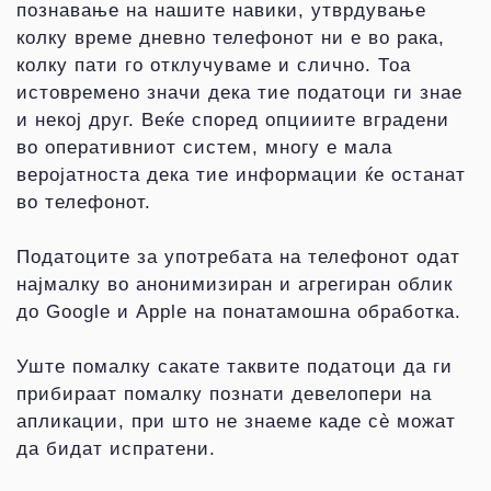
познавање на нашите навики, утврдување
колку време дневно телефонот ни е во рака,
колку пати го отклучуваме и слично. Тоа
истовремено значи дека тие податоци ги знае
и некој друг. Веќе според опцииите вградени
во оперативниот систем, многу е мала
веројатноста дека тие информации ќе останат
во телефонот.
Податоците за употребата на телефонот одат
најмалку во анонимизиран и агрегиран облик
до Googlе и Applе на понатамошна обработка.
Уште помалку сакате таквите податоци да ги
прибираат помалку познати девелопери на
апликации, при што не знаеме каде сè можат
да бидат испратени.