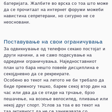
батеријата. Жалбите во врска со тоа што може
да се прочитаат на интернет форуми можеби
навистина сепретерани, но сигурно не се
неосновани.
Поставување на свои ограничувања
За одвикнување од телефон секако постојат и
други начини, а не само подесување на
одредени ограничувања. Наједноставниот
план што бара нешто повеќе дисциплина е
секојдневно да се рекреирате.
Особено во текот на летото не би требало да
биде премногу тешко, барем секој втор ден на
час или два да се отиде на трчање, брзо
пешачење, на возење велосипед, пливање или
некој друг спорт. Услов за тоа е во текот на
таа активност да не се занимавате со