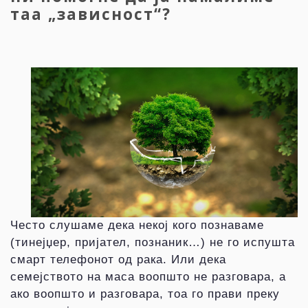
таа „зависност“?
Често слушаме дека некој кого познаваме
(тинејџер, пријател, познаник…) не го испушта
смарт телефонот од рака. Или дека
семејството на маса воопшто не разговара, а
ако воопшто и разговара, тоа го прави преку