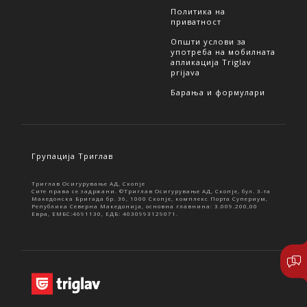
Политика на
приватност
Општи услови за
употреба на мобилната
апликација Triglav
prijava
Барања и формулари
Групација Триглав
Триглав Осигурување АД, Скопје
Сите права се задржани. ©Триглав Осигурување АД, Скопје, бул. 3-та
Македонска Бригада бр. 36, 1000 Скопје, комплекс Порта Супериум,
Република Северна Македонија, основна главнина: 3.009.200,00
Евра, ЕМБС:4691130, ЕДБ: 4030993129071.