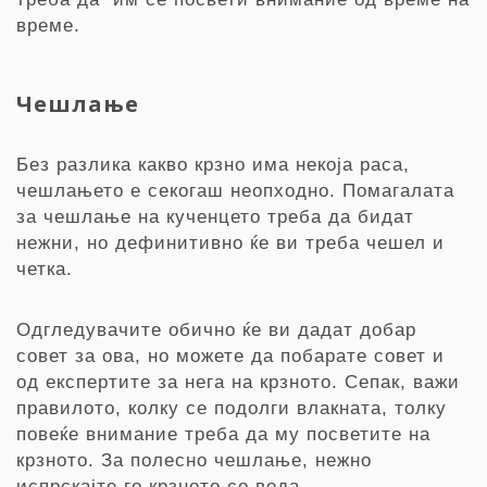
време.
Чешлање
Без разлика какво крзно има некоја раса,
чешлањето е секогаш неопходно. Помагалата
за чешлање на кученцето треба да бидат
нежни, но дефинитивно ќе ви треба чешел и
четка.
Одгледувачите обично ќе ви дадат добар
совет за ова, но можете да побарате совет и
од експертите за нега на крзното. Сепак, важи
правилото, колку се подолги влакната, толку
повеќе внимание треба да му посветите на
крзното. За полесно чешлање, нежно
испрскајте го крзното со вода.