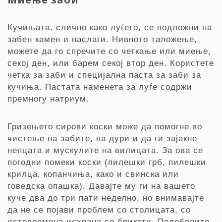
Кучињата, слично како луѓето, се подложни на
забен камен и наслаги. Нивното таложење,
можете да го спречите со четкање или миење,
секој ден, или барем секој втор ден. Користете
четка за заби и специјална паста за заби за
кучиња. Пастата наменета за луѓе содржи
премногу натриум.
Гризењето сирови коски може да помогне во
чистење на забите, па дури и да ги зајакне
непцата и мускулите на вилицата. За ова се
погодни помеки коски (пилешки грб, пилешки
крилца, копанчиња, како и свинска или
говедска опашка). Давајте му ги на вашето
куче два до три пати неделно, но внимавајте
да не се појави проблем со столицата, со
истовремена исхрана со брикети. Подебелите