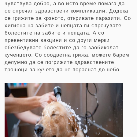
чувствува добро, а во исто време помага да
се спречат здравствени компликации. Додека
се грижите за крзното, откривате паразити. Со
хигиена на забите и непцата ги спречувате
болестите на забите и непцата. А со
превентивни вакцини и со други мерки
обезбедувате болестите да го заобиколат
кученцето. Со соодветна грижа, можете барем
делумно да се погрижите здравствените
трошоци за кучето да не пораснат до небо.