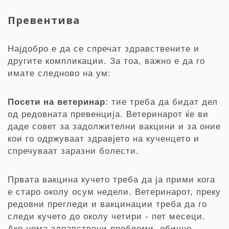
Превентива
Најдобро е да се спречат здравствените и
другите компликации. За тоа, важно е да го
имате следново на ум:
Посети
на
ветеринар
: тие треба да бидат дел
од редовната превенција. Ветеринарот ќе ви
даде совет за задолжителни вакцини и за оние
кои го одржуваат здравјето на кученцето и
спречуваат заразни болести.
Првата вакцина кучето треба да ја прими кога
е старо околу осум недели. Ветеринарот, преку
редовни прегледи и вакцинации треба да го
следи кучето до околу четири - пет месеци.
Ако нема здравствени проблеми, обично