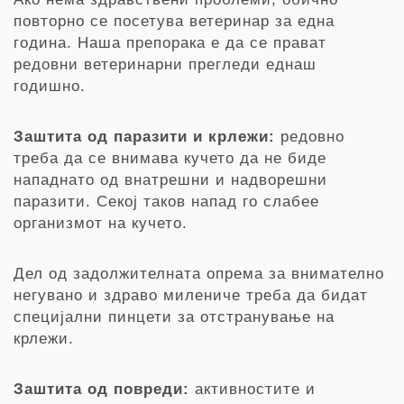
повторно се посетува ветеринар за една
година. Наша препорака е да се прават
редовни ветеринарни прегледи еднаш
годишно.
Заштита
од
паразити
и
крлежи:
редовно
треба да се внимава кучето да не биде
нападнато од внатрешни и надворешни
паразити. Секој таков напад го слабее
организмот на кучето.
Дел од задолжителната опрема за внимателно
негувано и здраво милениче треба да бидат
специјални пинцети за отстранување на
крлежи.
Заштита
од
повреди
:
активностите и