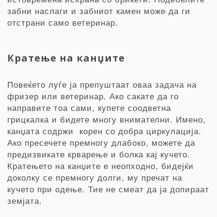
забни наслаги и забниот камен може да ги
отстрани само ветеринар.
Кратење на канџите
Повеќето луѓе ја препуштаат оваа задача на
фризер или ветеринар. Ако сакате да го
направите тоа сами, купете соодветна
грицкалка и бидете многу внимателни. Имено,
канџата содржи корен со добра циркулација.
Ако пресечете премногу длабоко, можете да
предизвикате крварење и болка кај кучето.
Кратењето на канџите е неопходно, бидејќи
доколку се премногу долги, му пречат на
кучето при одење. Тие не смеат да ја допираат
земјата.