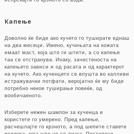
Капење
Доволно ќе биде ако кучето го туширате еднаш
на два месеци. Имено, кучињата на кожата
имаат маст, која што ги штити, а со капење
таа се отстранува. Инаку, зачестеноста на
капењето зависи и од расата и од карактерот
на кучето. Ако кученцето се впушта во калливи
истражувачки потфати, веројатно ќе му биде
потребно некое туширање повеќе, од
вообичаеното.
Изберете нежен шампон за кученца и
користете го умерено. Пред капење,
расчешлајте го крзното, а под шепите ставете
подлога, која што не се лизга. Постепено