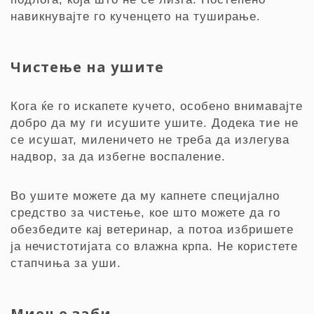
навикнувајте го кученцето на туширање.
Чистење на ушите
Кога ќе го искапете кучето, особено внимавајте
добро да му ги исушите ушите. Додека тие не
се исушат, миленичето не треба да излегува
надвор, за да избегне воспаление.
Во ушите можете да му капнете специјално
средство за чистење, кое што можете да го
обезбедите кај ветеринар, а потоа избришете
ја нечистотијата со влажна крпа. Не користете
стапчиња за уши.
Миење заби