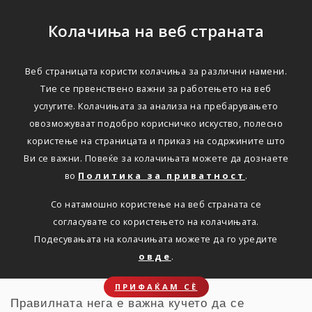
Колачиња на веб страната
Веб страницата користи колачиња за различни намени.
Совети за негувано куче
Тие се првенствено важни за работењето на веб
услугите. Колачињата за анализа на пребарувањето
овозможуваат подобро корисничко искуство, полесно
Дома
Новости
Совет 31. 03.2022
користење на страницата и приказ на содржините што
Ви се важни. Повеќе за колачињата можете да дознаете
во
Политика за приватност
.
Погрижете се кучето да биде
Со натамошно користење на веб страната се
негувано, здраво и
согласувате со користењето на колачињата.
задоволно.
Подесувањата на колачињата можете да го уредите
овде
.
ПРИФАЌАМ СЀ
Правилната нега е важна кучето да се