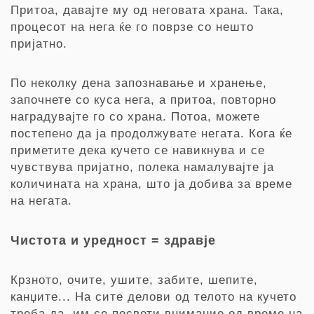
Притоа,
давајте му од неговата храна. Така,
процесот на нега ќе го поврзе со нешто
пријатно.
По неколку дена запознавање и хранење,
започнете со куса нега, а притоа, повторно
наградувајте го со храна. Потоа, можете
постепено да ја продолжувате негата.
Кога ќе
приметите дека кучето се навикнува и се
чувствува пријатно, полека намалувајте ја
количината на храна, што ја добива за време
на негата.
Чистота и уредност = здравје
Крзното, очите, ушите, забите, шепите,
канџите... На сите делови од телото на кучето
треба да им се посвети внимание од време на