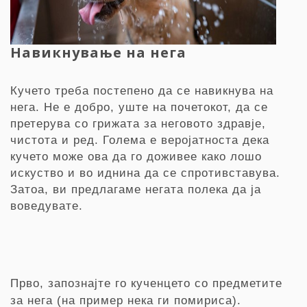
Навикнување на нега
Кучето треба постепено да се навикнува на
нега. Не е добро, уште на почетокот, да се
претерува со грижата за неговото здравје,
чистота и ред. Голема е веројатноста дека
кучето може ова да го доживее како лошо
искуство и во иднина да се спротивставува.
Затоа, ви предлагаме негата полека да ja
воведувате.
Прво, запознајте го кученцето со предметите
за нега (на пример нека ги помириса).