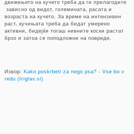
движењето на кучето треба да ги прилагодите
зависно од видот, големината, расата и
возраста на кучето. За време на интензивен
раст, кучињата треба да бидат умерено
активни, бидејќи тогаш нивните коски растат
брзо и затоа се поподложни на повреди.
Извор:
Kako poskrbeti za nego psa? - Vse bo v
redu (triglav.si)