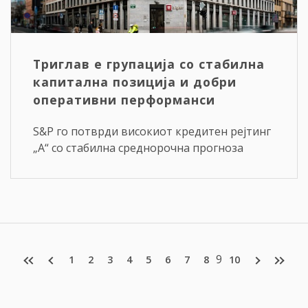
Триглав е групација со стабилна
капитална позиција и добри
оперативни перформанси
S&P го потврди високиот кредитен рејтинг
„А“ со стабилна среднорочна прогноза
9
1
2
3
4
5
6
7
8
10