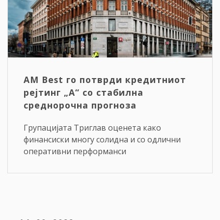
AM Best го потврди кредитниот
рејтинг „A“ со стабилна
среднорочна прогноза
Групацијата Триглав оценета како
финансиски многу солидна и со одлични
оперативни перформанси