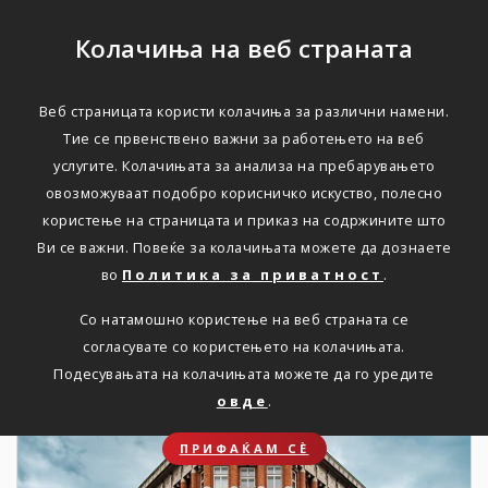
Колачиња на веб страната
Веб страницата користи колачиња за различни намени.
НОВОСТИ
Тие се првенствено важни за работењето на веб
услугите. Колачињата за анализа на пребарувањето
Актуелно
овозможуваат подобро корисничко искуство, полесно
користење на страницата и приказ на содржините што
Ви се важни. Повеќе за колачињата можете да дознаете
Дома
Новости
во
Политика за приватност
.
Со натамошно користење на веб страната се
согласувате со користењето на колачињата.
31. 03. 2023
Подесувањата на колачињата можете да го уредите
овде
.
ПРИФАЌАМ СЀ