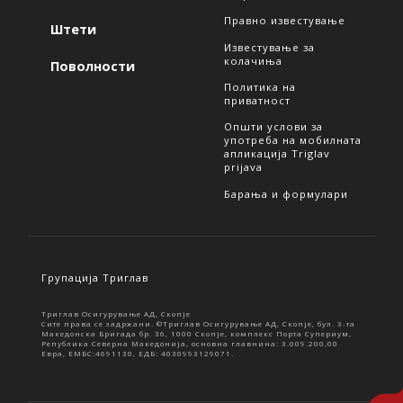
Правно известување
Штети
Известување за
колачиња
Поволности
Политика на
приватност
Општи услови за
употреба на мобилната
апликација Triglav
prijava
Барања и формулари
Групација Триглав
Триглав Осигурување АД, Скопје
Сите права се задржани. ©Триглав Осигурување АД, Скопје, бул. 3-та
Македонска Бригада бр. 36, 1000 Скопје, комплекс Порта Супериум,
Република Северна Македонија, основна главнина: 3.009.200,00
Евра, ЕМБС:4691130, ЕДБ: 4030993129071.