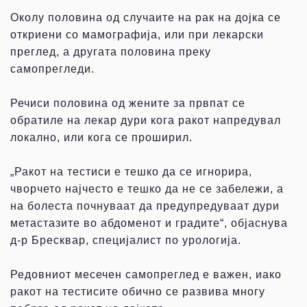
Околу половина од случаите на рак на дојка се
откриени со мамографија, или при лекарски
преглед, а другата половина преку
самопрегледи.
Речиси половина од жените за првпат се
обратиле на лекар дури кога ракот напредувал
локално, или кога се проширил.
„Ракот на тестиси е тешко да се игнорира,
чворчето најчесто е тешко да не се забележи, а
на болеста почнуваат да предупредуваат дури
метастазите во абдоменот и градите“, објаснува
д-р Бресквар, специјалист по урологија.
Редовниот месечен самопреглед е важен, иако
ракот на тестисите обично се развива многу