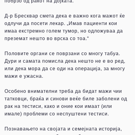
побрзо од ракот на дојката.
Д-р Бресквар смета дека е важно кога мажот ќе
одлучи да посети лекар. „Имав пациенти кои
имаа екстремно голем тумор, но одложуваа да
преземат нешто во врска со тоа.“
Половите органи се поврзани со многу табуа.
Дури и самата помисла дека нешто не е во ред,
или дека мора да се оди на операција, за многу
мажи е ужасна.
Особено внимателни треба да бидат мажи чии
татковци, браќа и синови веќе биле заболени од
рак на тестиси, како и оние кои имаат (или
имале) проблеми со неспуштени тестиси.
Познавањето на својата и семејната историја,