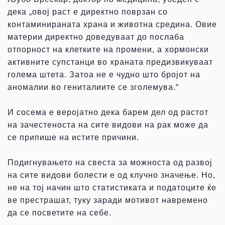
дека „овој раст е директно поврзан со
контаминираната храна и животна средина. Овие
материи директно доведуваат до послаба
отпорност на клетките на промени, а хормонски
активните супстанци во храната предизвикуваат
голема штета. Затоа не е чудно што бројот на
аномалии во гениталиите се зголемува.“
И сосема е веројатно дека барем дел од растот
на зачестеноста на сите видови на рак може да
се припише на истите причини.
Подигнувањето на свеста за можноста од развој
на сите видови болести е од клучно значење. Но,
не на тој начин што статистиката и податоците ќе
ве престрашат, туку заради мотивот навремено
да се посветите на себе.