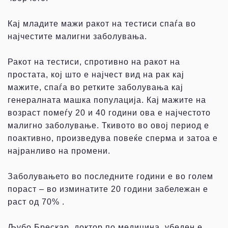
Кај младите мажи ракот на тестиси спаѓа во
најчестите малигни заболувања.
Ракот на тестиси, спротивно на ракот на
простата, кој што е најчест вид на рак кај
мажите, спаѓа во ретките заболувања кај
генералната машка популација. Кај мажите на
возраст помеѓу 20 и 40 години ова е најчестото
малигно заболување. Ткивото во овој период е
поактивно, произведува повеќе сперма и затоа е
најранливо на промени.
Заболувањето во последните години е во голем
пораст – во изминатите 20 години забележан е
раст од 70% .
Љубо Брескар, доктор по медицина, убеден е