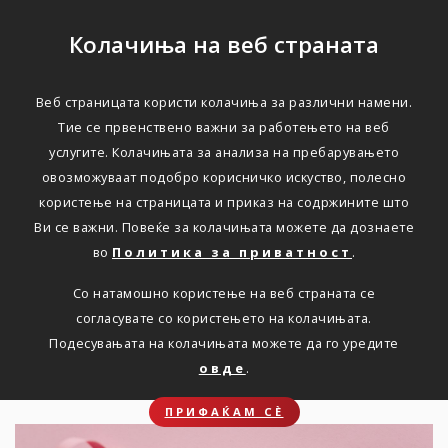
Колачиња на веб страната
Веб страницата користи колачиња за различни намени.
Колку се сакате себеси?
Тие се првенствено важни за работењето на веб
услугите. Колачињата за анализа на пребарувањето
овозможуваат подобро корисничко искуство, полесно
Дома
Новости
КОЛКУ СЕ САКАТЕ СЕБЕСИ?
користење на страницата и приказ на содржините што
Ви се важни. Повеќе за колачињата можете да дознаете
во
Политика за приватност
.
Ви препорачуваме
Со натамошно користење на веб страната се
самопрегледите да станат
согласувате со користењето на колачињата.
дел од вашето секојдневие.
Подесувањата на колачињата можете да го уредите
овде
.
ПРИФАЌАМ СЀ