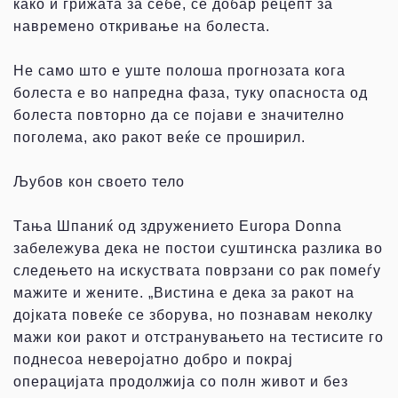
како и грижата за себе, се добар рецепт за
навремено откривање на болеста.
Не само што е уште полоша прогнозата кога
болеста е во напредна фаза, туку опасноста од
болеста повторно да се појави е значително
поголема, ако ракот веќе се проширил.
Љубов кон своето тело
Тања Шпаниќ од здружението Europa Donna
забележува дека не постои суштинска разлика во
следењето на искуствата поврзани со рак помеѓу
мажите и жените. „Вистина е дека за ракот на
дојката повеќе се зборува, но познавам неколку
мажи кои ракот и отстранувањето на тестисите го
поднесоа неверојатно добро и покрај
операцијата продолжија со полн живот и без