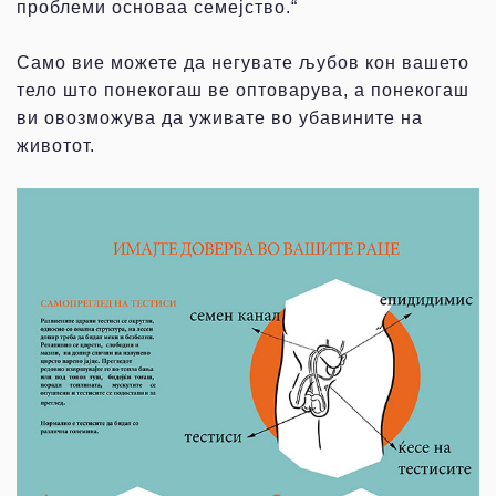
проблеми основаа семејство.“
Само вие можете да негувате љубов кон вашето
тело што понекогаш ве оптоварува, а понекогаш
ви овозможува да уживате во убавините на
животот.