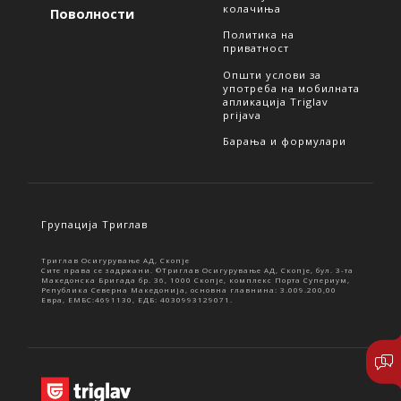
колачиња
Поволности
Политика на
приватност
Општи услови за
употреба на мобилната
апликација Triglav
prijava
Барања и формулари
Групација Триглав
Триглав Осигурување АД, Скопје
Сите права се задржани. ©Триглав Осигурување АД, Скопје, бул. 3-та
Македонска Бригада бр. 36, 1000 Скопје, комплекс Порта Супериум,
Република Северна Македонија, основна главнина: 3.009.200,00
Евра, ЕМБС:4691130, ЕДБ: 4030993129071.