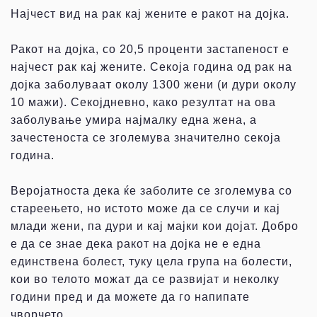
Најчест вид на рак кај жените е ракот на дојка.
Ракот на дојка, со 20,5 проценти застапеност е
најчест рак кај жените. Секоја година од рак на
дојка заболуваат околу 1300 жени (и дури околу
10 мажи). Секојдневно, како резултат на ова
заболување умира најмалку една жена, а
зачестеноста се зголемува значително секоја
година.
Веројатноста дека ќе заболите се зголемува со
стареењето, но истото може да се случи и кај
млади жени, па дури и кај мајки кои дојат. Добро
е да се знае дека ракот на дојка не е една
единствена болест, туку цела група на болести,
кои во телото можат да се развијат и неколку
години пред и да можете да го напипате
чворчето.