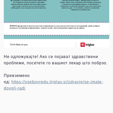
Не одложувајте! Ако се појават здравствени
проблеми, посетете го вашиот лекар што побрзо.
Превземено
од:
https://vsebovredu.triglav.si/zdravje/se-imate-
dovolj-radi