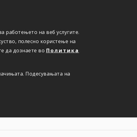
а работењето на веб услугите.
ОНЛАЈН
ПРИЈАВИ ШТЕТА
уство, полесно користење на
те да дознаете во
Политика
олачињата. Подесувањата на