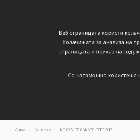
ФИЗИЧКИ
ПРАВНИ
ЛИЦА
ЛИЦА
Веб страницата користи колач
ОСИГУРУВАЊЕ
ШТЕТИ
Колачињата за анализа на п
страницата и приказ на содрж
Со натамошно користење на
Колку се са
Дома
Новости
КОЛКУ СЕ САКАТЕ СЕБЕСИ?