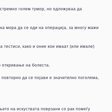
кстремно голем тумор, но одложуваа да
ка мора да се оди на операција, за многу мажи
 тестиси, како и оние кои имаат (или имале)
о откривање на болеста.
 повторно да се појави е значително поголема,
ето на искуствата поврзани со рак помеѓу