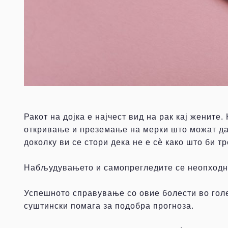
Ракот на дојка е најчест вид на рак кај женит
откривање и преземање на мерки што можат да 
доколку ви се стори дека не е сѐ како што би 
Набљудувањето и самопрегледите се неопходни 
Успешното справување со овие болести во гол
суштински помага за подобра прогноза.