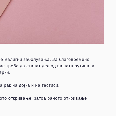
тите малигни заболувања. За благовремено
е треба да станат дел од вашата рутина, а
ерки.
рак на дојка и на тестиси.
ото откривање, затоа раното откривање