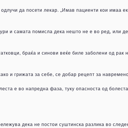
е одлучи да посети лекар. „Имав пациенти кои имаа е
ури и самата помисла дека нешто не е во ред, или де
тковци, браќа и синови веќе биле заболени од рак на
како и грижата за себе, се добар рецепт за навремен
еста е во напредна фаза, туку опасноста од болеста
лежува дека не постои суштинска разлика во следењ