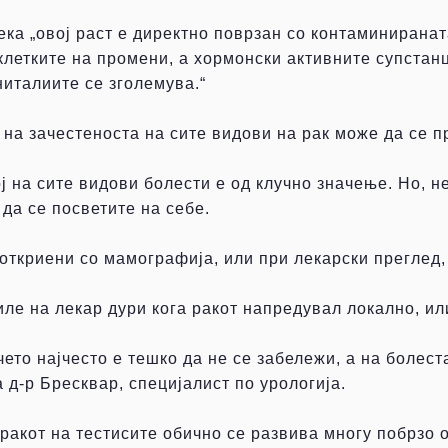
ека „овој раст е директно поврзан со контаминирана
клетките на промени, а хормонски активните супстан
ниталиите се зголемува.“
 на зачестеноста на сите видови на рак може да се 
 на сите видови болести е од клучно значење. Но, не
да се посветите на себе.
 откриени со мамографија, или при лекарски преглед
ле на лекар дури кога ракот напредувал локално, ил
рчето најчесто е тешко да не се забележи, а на болес
 д-р Бресквар, специјалист по урологија.
акот на тестисите обично се развива многу побрзо од