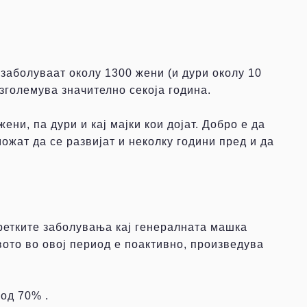
а заболуваат околу 1300 жени (и дури околу 10
зголемува значително секоја година.
ени, па дури и кај мајки кои дојат. Добро е да
можат да се развијат и неколку години пред и да
о ретките заболувања кај генералната машка
вото во овој период е поактивно, произведува
од 70% .