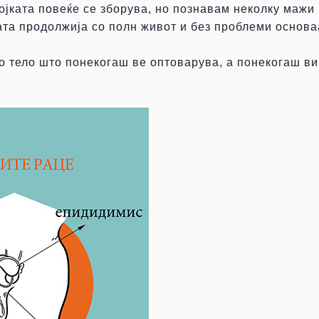
дојката повеќе се зборува, но познавам неколку мажи 
ата продолжија со полн живот и без проблеми основаа
о тело што понекогаш ве оптоварува, а понекогаш ви