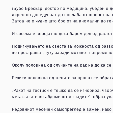
Љубо Брескар, доктор по медицина, убеден е д
директно доведуваат до послаба отпорност на 
Затоа не е чудно што бројот на аномалии во ге
И сосема е веројатно дека барем дел од растот
Подигнувањето на свеста за можноста од развој
ве престрашат, туку заради мотивот навремено 
Околу половина од случаите на рак на дојка се
Речиси половина од жените за првпат се обрати
„Ракот на тестиси е тешко да се игнорира, чво
метастазите во абдоменот и градите“, објаснува
Редовниот месечен самопреглед е важен, иако р