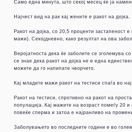
Само една минута, што секој месец ќе ја намен
Најчест вид на рак кај жените е ракот на дојка.
Ракот на дојка, со 20,5 проценти застапеност е
мажи). Секојдневно, како резултат на ова забо
Веројатноста дека ќе заболите се зголемува со 
се знае дека ракот на дојка не е една единстве
можете да го напипате чворчето.
Кај младите мажи ракот на тестиси спаѓа во на
Ракот на тестиси, спротивно на ракот на проста
популација. Кај мажите на возраст помеѓу 20 и
повеќе сперма и затоа е најранливо на промен
Заболувањето во последните години е во голем