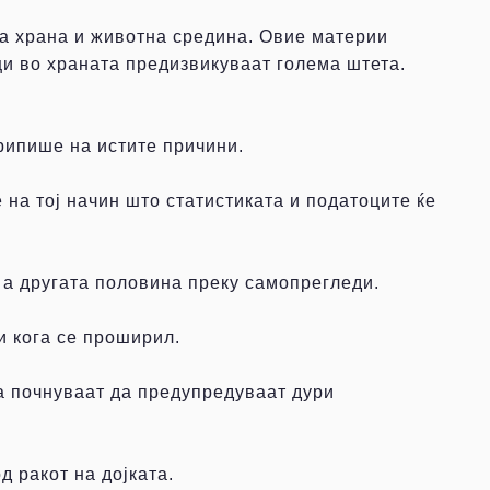
та храна и животна средина. Овие материи
ци во храната предизвикуваат голема штета.
припише на истите причини.
 на тој начин што статистиката и податоците ќе
, а другата половина преку самопрегледи.
и кога се проширил.
та почнуваат да предупредуваат дури
 ракот на дојката.