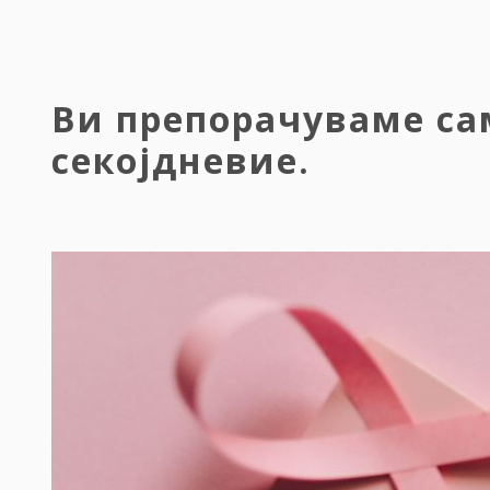
Ви препорачуваме са
секојдневие.