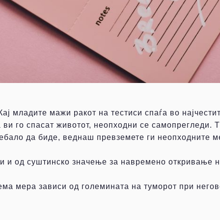
е. Кај младите мажи ракот на тестиси спаѓа во најчес
ви го спасат животот, неопходни се самопрегледи. Ти
требало да биде, веднаш превземете ги неопходните м
и од суштинско значење за навремено откривање на 
ема мера зависи од големината на туморот при негов