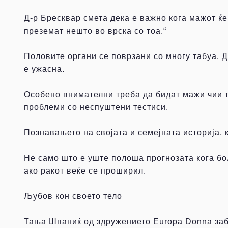
Д-р Бресквар смета дека е важно кога мажот ќ
преземат нешто во врска со тоа.“
Половите органи се поврзани со многу табуа. Д
е ужасна.
Особено внимателни треба да бидат мажи чии та
проблеми со неспуштени тестиси.
Познавањето на својата и семејната историја, 
Не само што е уште полоша прогнозата кога бол
ако ракот веќе се проширил.
Љубов кон своето тело
Тања Шпаниќ од здружението Europa Donna забе