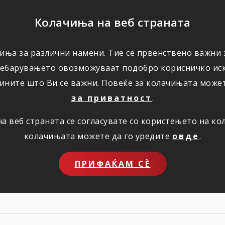
ПОМОШ
Колачиња на веб страната
иња за различни намени. Тие се првенствено важни з
ПОВОЛНОСТИ
КОРИСНО
ЗА НАС
ребарувањето овозможуваат подобро корисничко иск
ините што Ви се важни. Повеќе за колачињата може
за приватност
.
 веб страната се согласувате со користењето на к
кате себеси?
колачињата можете да го уредите
овде
.
ПРИФАЌАМ СЀ