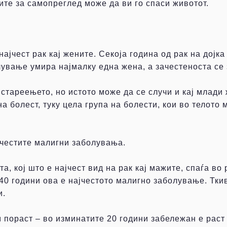
ите за самопреглед може да ви го спаси животот.
 најчест рак кај жените. Секоја година од рак на дојк
лување умира најмалку една жена, а зачестеноста се 
стареењето, но истото може да се случи и кај млади ж
на болест, туку цела група на болести, кои во телото 
јчестите малигни заболувања.
та, кој што е најчест вид на рак кај мажите, спаѓа в
 40 години ова е најчестото малигно заболување. Тки
и.
 пораст – во изминатите 20 години забележан е раст 