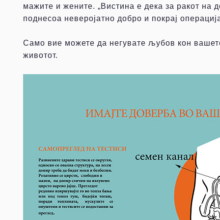
мажите и жените. „Вистина е дека за ракот на 
поднесоа неверојатно добро и покрај операциј
Само вие можете да негувате љубов кон вашет
животот.