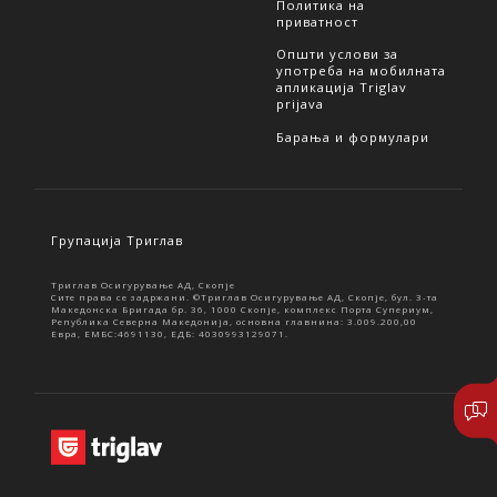
Политика на
приватност
Општи услови за
употреба на мобилната
апликација Triglav
prijava
Барања и формулари
Групација Триглав
Триглав Осигурување АД, Скопје
Сите права се задржани. ©Триглав Осигурување АД, Скопје, бул. 3-та
Македонска Бригада бр. 36, 1000 Скопје, комплекс Порта Супериум,
Република Северна Македонија, основна главнина: 3.009.200,00
Евра, ЕМБС:4691130, ЕДБ: 4030993129071.