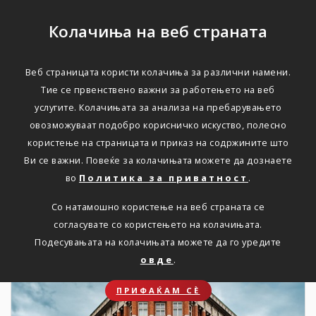
Колачиња на веб страната
Веб страницата користи колачиња за различни намени.
НОВОСТИ
Тие се првенствено важни за работењето на веб
услугите. Колачињата за анализа на пребарувањето
Актуелно
овозможуваат подобро корисничко искуство, полесно
користење на страницата и приказ на содржините што
Ви се важни. Повеќе за колачињата можете да дознаете
Дома
Новости
во
Политика за приватност
.
Со натамошно користење на веб страната се
согласувате со користењето на колачињата.
19. 08. 2022
Подесувањата на колачињата можете да го уредите
овде
.
ПРИФАЌАМ СЀ