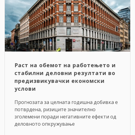
Раст на обемот на работењето и
стабилни деловни резултати во
предизвикувачки економски
услови
Прогнозата за целната годишна добивка е
потврдена, ризиците значително
зголемени поради негативните ефекти од
деловното опкружување