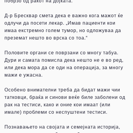
побрзо од ракот на дојката.
Д-р Бресквар смета дека е важно кога мажот ќе
одлучи да посети лекар. „Имав пациенти кои
имаа екстремно голем тумор, но одложуваа да
преземат нешто во врска со тоа.“
Половите органи се поврзани со многу табуа.
Дури и самата помисла дека нешто не е во ред,
или дека мора да се оди на операција, за многу
мажи е ужасна.
Особено внимателни треба да бидат мажи чии
татковци, браќа и синови веќе биле заболени од
рак на тестиси, како и оние кои имаат (или
имале) проблеми со неспуштени тестиси.
Познавањето на својата и семејната историја,