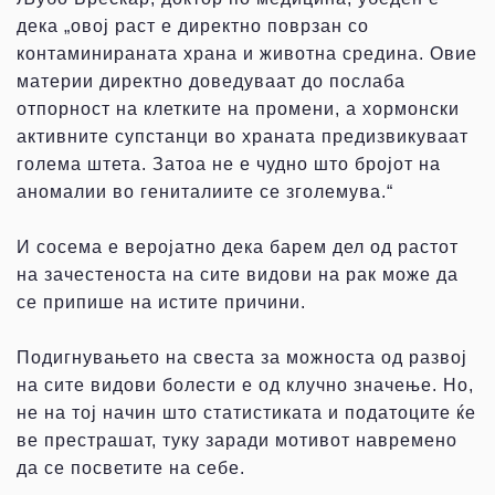
дека „овој раст е директно поврзан со
контаминираната храна и животна средина. Овие
материи директно доведуваат до послаба
отпорност на клетките на промени, а хормонски
активните супстанци во храната предизвикуваат
голема штета. Затоа не е чудно што бројот на
аномалии во гениталиите се зголемува.“
И сосема е веројатно дека барем дел од растот
на зачестеноста на сите видови на рак може да
се припише на истите причини.
Подигнувањето на свеста за можноста од развој
на сите видови болести е од клучно значење. Но,
не на тој начин што статистиката и податоците ќе
ве престрашат, туку заради мотивот навремено
да се посветите на себе.