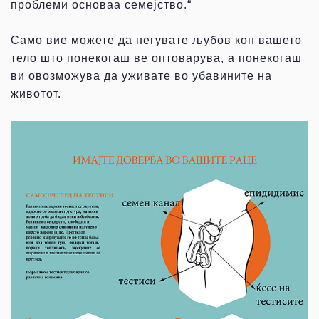
проблеми основаа семејство.“
Само вие можете да негувате љубов кон вашето
тело што понекогаш ве оптоварува, а понекогаш
ви овозможува да уживате во убавините на
животот.