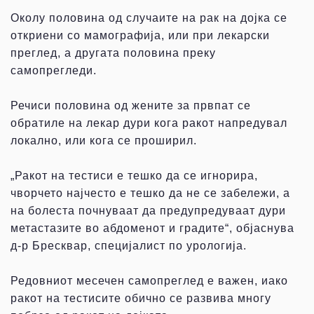
Околу половина од случаите на рак на дојка се
откриени со мамографија, или при лекарски
преглед, а другата половина преку
самопрегледи.
Речиси половина од жените за првпат се
обратиле на лекар дури кога ракот напредувал
локално, или кога се проширил.
„Ракот на тестиси е тешко да се игнорира,
чворчето најчесто е тешко да не се забележи, а
на болеста почнуваат да предупредуваат дури
метастазите во абдоменот и градите“, објаснува
д-р Бресквар, специјалист по урологија.
Редовниот месечен самопреглед е важен, иако
ракот на тестисите обично се развива многу