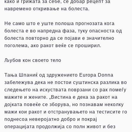
како и грижата за себе, се добар рецепт за
навремено откривање на болеста.
Не само што е уште полоша прогнозата кога
болеста е во напредна фаза, туку опасноста од
болеста повторно да се појави е значително
поголема, ако ракот веќе се проширил.
Љубов кон своето тело
Тања Шпаниќ од здружението Europa Donna
забележува дека не постои суштинска разлика во
следењето на искуствата поврзани со рак помеѓу
мажите и жените. „Вистина е дека за ракот на
дојката повеќе се зборува, но познавам неколку
мажи кои ракот и отстранувањето на тестисите го
поднесоа неверојатно добро и покрај
операцијата продолжија со полн живот и без