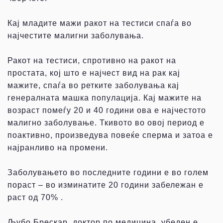
Кај младите мажи ракот на тестиси спаѓа во
најчестите малигни заболувања.
Ракот на тестиси, спротивно на ракот на
простата, кој што е најчест вид на рак кај
мажите, спаѓа во ретките заболувања кај
генералната машка популација. Кај мажите на
возраст помеѓу 20 и 40 години ова е најчестото
малигно заболување. Ткивото во овој период е
поактивно, произведува повеќе сперма и затоа е
најранливо на промени.
Заболувањето во последните години е во голем
пораст – во изминатите 20 години забележан е
раст од 70% .
Љубо Брескар, доктор по медицина, убеден е