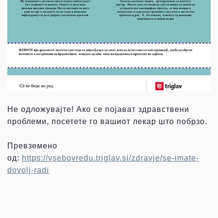
Не одложувајте! Ако се појават здравствени
проблеми, посетете го вашиот лекар што побрзо.
Превземено
од:
https://vsebovredu.triglav.si/zdravje/se-imate-
dovolj-radi