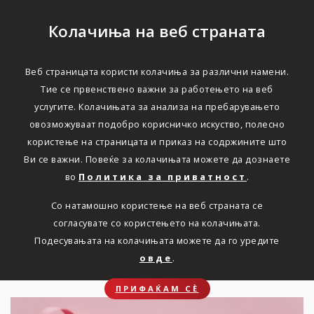
Колачиња на веб страната
Веб страницата користи колачиња за различни намени.
Колку се сакате себеси?
Тие се првенствено важни за работењето на веб
услугите. Колачињата за анализа на пребарувањето
овозможуваат подобро корисничко искуство, полесно
Дома
Новости
КОЛКУ СЕ САКАТЕ СЕБЕСИ?
користење на страницата и приказ на содржините што
Ви се важни. Повеќе за колачињата можете да дознаете
во
Политика за приватност
.
Ви препорачуваме
Со натамошно користење на веб страната се
самопрегледите да станат
согласувате со користењето на колачињата.
дел од вашето секојдневие.
Подесувањата на колачињата можете да го уредите
овде
.
ПРИФАЌАМ СЀ