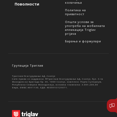
колачиња
Поволности
Политика на
приватност
Општи услови за
употреба на мобилната
апликација Triglav
prijava
Барања и формулари
Групација Триглав
Триглав Осигурување АД, Скопје
Сите права се задржани. ©Триглав Осигурување АД, Скопје, бул. 3-та
Македонска Бригада бр. 36, 1000 Скопје, комплекс Порта Супериум,
Република Северна Македонија, основна главнина: 3.009.200,00
Евра, ЕМБС:4691130, ЕДБ: 4030993129071.