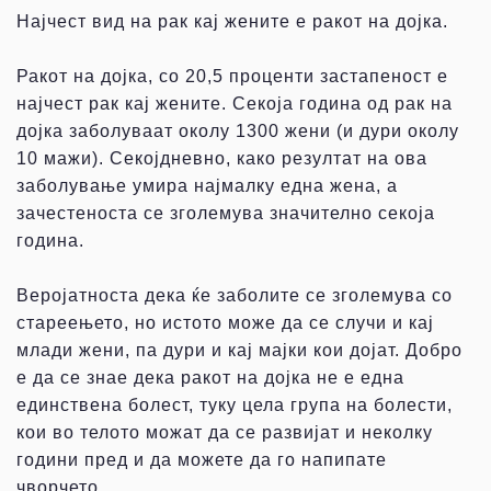
Најчест вид на рак кај жените е ракот на дојка.
Ракот на дојка, со 20,5 проценти застапеност е
најчест рак кај жените. Секоја година од рак на
дојка заболуваат околу 1300 жени (и дури околу
10 мажи). Секојдневно, како резултат на ова
заболување умира најмалку една жена, а
зачестеноста се зголемува значително секоја
година.
Веројатноста дека ќе заболите се зголемува со
стареењето, но истото може да се случи и кај
млади жени, па дури и кај мајки кои дојат. Добро
е да се знае дека ракот на дојка не е една
единствена болест, туку цела група на болести,
кои во телото можат да се развијат и неколку
години пред и да можете да го напипате
чворчето.