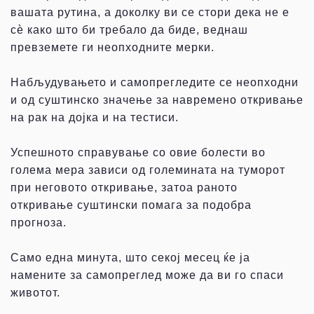
вашата рутина, а доколку ви се стори дека не е
сѐ како што би требало да биде, веднаш
превземете ги неопходните мерки.
Набљудувањето и самопрегледите се неопходни
и од суштинско значење за навремено откривање
на рак на дојка и на тестиси.
Успешното справување со овие болести во
голема мера зависи од големината на туморот
при неговото откривање, затоа раното
откривање суштински помага за подобра
прогноза.
Само една минута, што секој месец ќе ја
намените за самопреглед може да ви го спаси
животот.