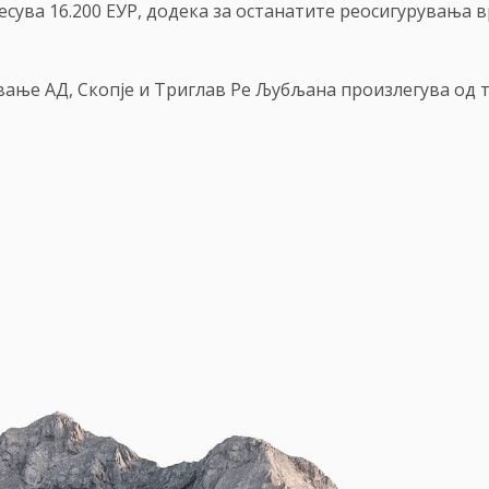
сува 16.200 ЕУР, додека за останатите реосигурувања в
ање АД, Скопје и Триглав Ре Љубљана произлегува од т