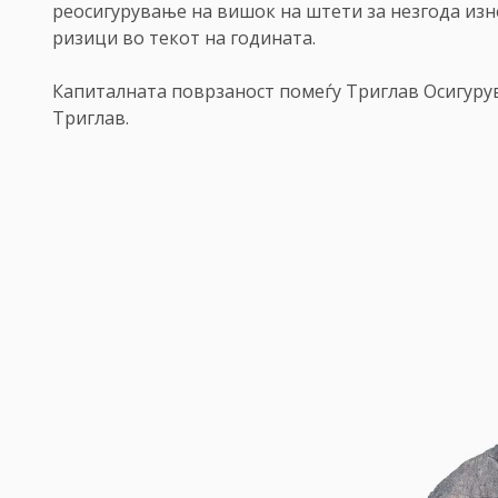
реосигурување на вишок на штети за незгода изне
ризици во текот на годината.
Капиталната поврзаност помеѓу Триглав Осигурув
Триглав.