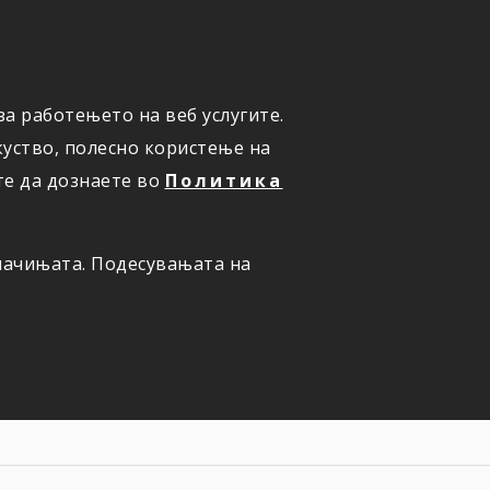
а работењето на веб услугите.
ОНЛАЈН
ПРИЈАВИ ШТЕТА
уство, полесно користење на
те да дознаете во
Политика
олачињата. Подесувањата на
на страна