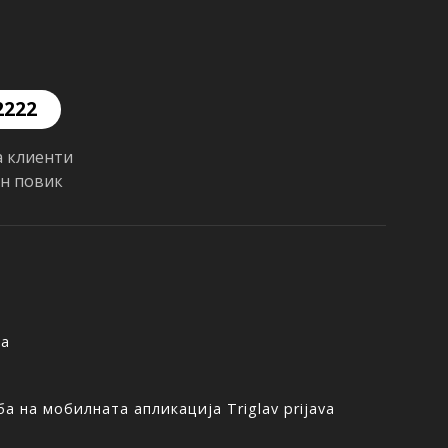
2222
а клиенти
ен повик
ња
а на мобилната апликација Triglav prijava