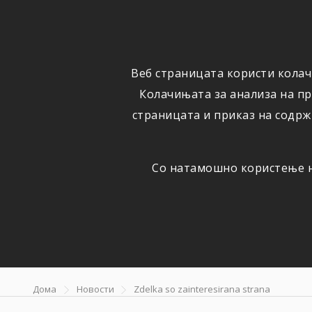
ФИЗИЧКИ
ПРАВНИ
ЛИЦА
ЛИЦА
Веб страницата користи колач
ОСИГУРУВАЊЕ
ШТЕТИ
Колачињата за анализа на п
страницата и приказ на содрж
Со натамошно користење на
Зделка со 
Дома
Новости
Zdelka so zainteresirana strana