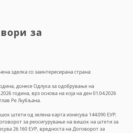
овори за
чена зделка со заинтересирана страна:
година, донесе Одлука за одобрување на
.2026 година, врз основа на која нa ден 01.04.2026
иглав Ре Љубљана.
шок штети од зелена карта изнесува 144.090 ЕУР;
Договорот за реосигурување на вишок на штети за
сува 26.160 ЕУР, вредноста на Договорот за