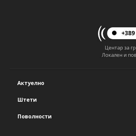
+389 
Центар за г
Локален и по
Актуелно
Штети
Поволности