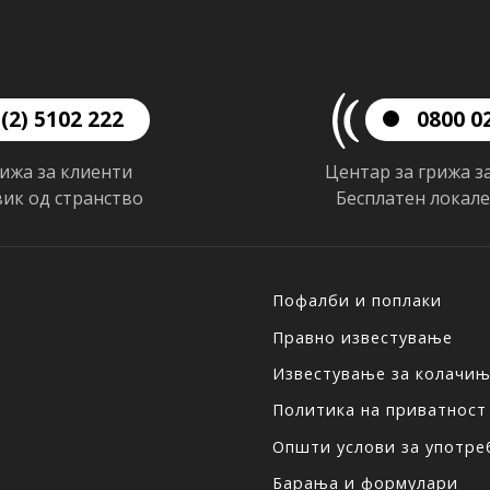
(2) 5102 222
0800 0
рижа за клиенти
Центар за грижа з
вик од странство
Бесплатен локал
Пофалби и поплаки
Правно известување
Известување за колачи
Политика на приватност
Општи услови за употреб
Барања и формулари