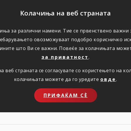
ПОМОШ
Колачиња на веб страната
иња за различни намени. Тие се првенствено важни з
ПОВОЛНОСТИ
КОРИСНО
ЗА НАС
ребарувањето овозможуваат подобро корисничко иск
ините што Ви се важни. Повеќе за колачињата може
за приватност
.
 веб страната се согласувате со користењето на к
заинтересира
колачињата можете да го уредите
овде
.
ПРИФАЌАМ СЀ