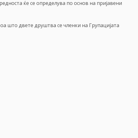
редноста ќе се определува по основ на пријавени
оа што двете друштва се членки на Групацијата