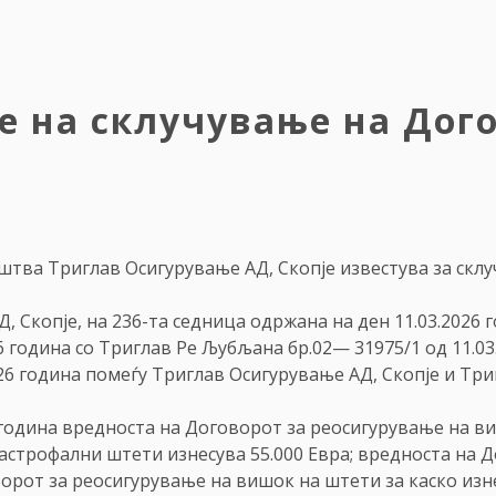
е на склучување на Дог
уштва Триглав Осигурување АД, Скопје известува за склу
 Скопје, на 236-та седница одржана на ден 11.03.2026 
6 година со Триглав Ре Љубљана бр.02
—
31975/1 од 11.03
26 година помеѓу Триглав Осигурување АД, Скопје и Тр
година вредноста на Договорот за реосигурување на ви
астрофални штети изнесува 55.000 Евра; вредноста на 
ворот за реосигурување на вишок на штети за каско изне