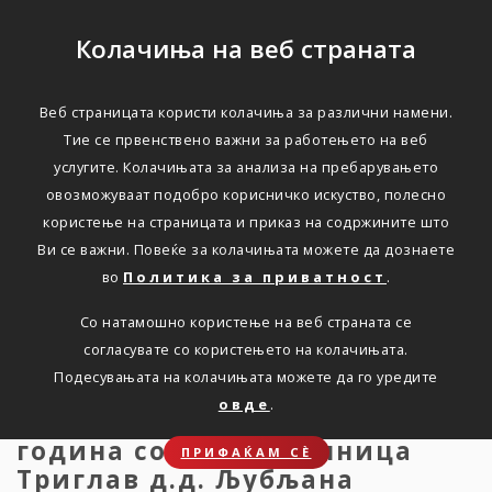
Колачиња на веб страната
Веб страницата користи колачиња за различни намени.
Зделка со
Тие се првенствено важни за работењето на веб
услугите. Колачињата за анализа на пребарувањето
заинтересирана страна
овозможуваат подобро корисничко искуство, полесно
користење на страницата и приказ на содржините што
Ви се важни. Повеќе за колачињата можете да дознаете
Дома
Новости
Zdelka so zainteresirana strana
во
Политика за приватност
.
Со натамошно користење на веб страната се
согласувате со користењето на колачињата.
Одлука за одобрување на
Подесувањата на колачињата можете да го уредите
склучување на Договор за
овде
.
реосигурување за 2025
година со Заваровалница
ПРИФАЌАМ СЀ
Триглав д.д. Љубљана