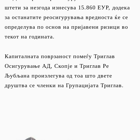
штети за незгода изнесува 15.860 ЕУР, додека
за останатите реосигурувања вредноста ќе се
определува по основ на пријавени ризици во
текот на годината.
Капиталната поврзаност помеѓу Триглав
Осигурување АД, Скопје и Триглав Ре
Љубљана произлегува од тоа што двете
друштва се членки на Групацијата Триглав.