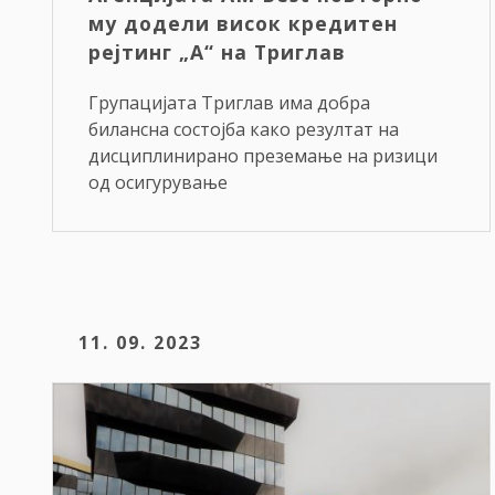
му додели висок кредитен
рејтинг „A“ на Триглав
Групацијата Триглав има добра
билансна состојба како резултат на
дисциплинирано преземање на ризици
од осигурување
11. 09. 2023