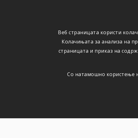
ФИЗИЧКИ
ПРАВНИ
ЛИЦА
ЛИЦА
Веб страницата користи колач
ОСИГУРУВАЊЕ
ШТЕТИ
Колачињата за анализа на п
страницата и приказ на содрж
Со натамошно користење на
НОВОСТИ
Актуелно