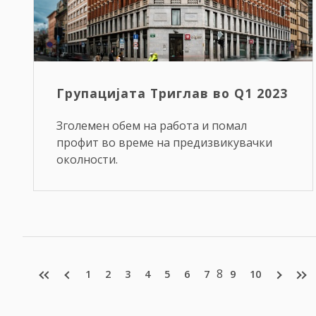
Групацијата Триглав во Q1 2023
Зголемен обем на работа и помал
профит во време на предизвикувачки
околности.
8
1
2
3
4
5
6
7
9
10