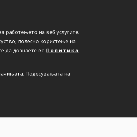
а работењето на веб услугите.
ОНЛАЈН
ПРИЈАВИ ШТЕТА
уство, полесно користење на
те да дознаете во
Политика
олачињата. Подесувањата на