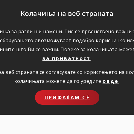
ПОМОШ
Колачиња на веб страната
иња за различни намени. Тие се првенствено важни з
ПОВОЛНОСТИ
КОРИСНО
ЗА НАС
ребарувањето овозможуваат подобро корисничко иск
ините што Ви се важни. Повеќе за колачињата може
за приватност
.
 веб страната се согласувате со користењето на к
колачињата можете да го уредите
овде
.
ПРИФАЌАМ СЀ