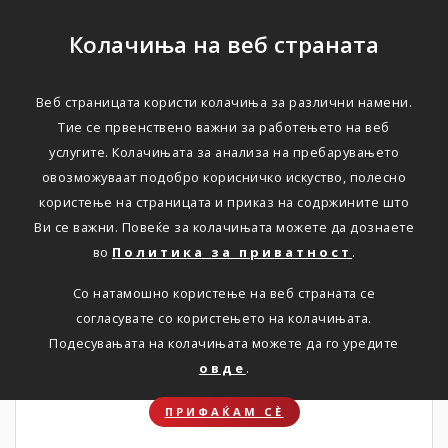
Колачиња на веб страната
Веб страницата користи колачиња за различни намени.
НОВОСТИ
Тие се првенствено важни за работењето на веб
услугите. Колачињата за анализа на пребарувањето
Актуелно
овозможуваат подобро корисничко искуство, полесно
користење на страницата и приказ на содржините што
Ви се важни. Повеќе за колачињата можете да дознаете
Дома
Новости
во
Политика за приватност
.
Со натамошно користење на веб страната се
согласувате со користењето на колачињата.
31. 07. 2026
Подесувањата на колачињата можете да го уредите
овде
.
ПРИФАЌАМ СЀ