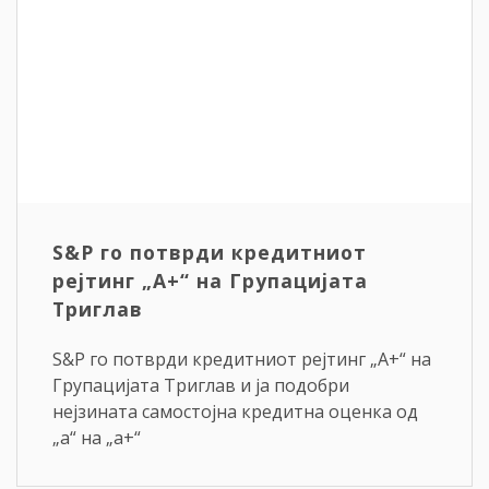
S&P го потврди кредитниот
рејтинг „A+“ на Групацијата
Триглав
S&P го потврди кредитниот рејтинг „A+“ на
Групацијата Триглав и ја подобри
нејзината самостојна кредитна оценка од
„a“ на „a+“