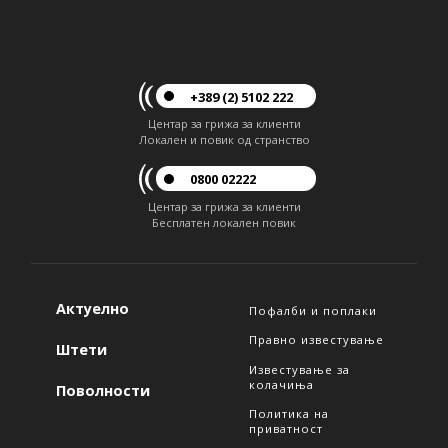
+389 (2) 5102 222
Центар за грижа за клиенти
Локален и повик од странство
0800 02222
Центар за грижа за клиенти
Бесплатен локален повик
Актуелно
Пофалби и поплаки
Правно известување
Штети
Известување за
колачиња
Поволности
Политика на
приватност