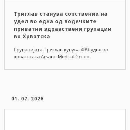
Триглав станува сопственик на
удел во една од водечките
приватни здравствени групации
во Хрватска
Групацијата Триглав купува 49% удел во
хрватската Arsano Medical Group
01. 07. 2026