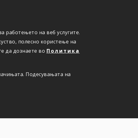
а работењето на веб услугите.
ОНЛАЈН
ПРИЈАВИ ШТЕТА
уство, полесно користење на
те да дознаете во
Политика
олачињата. Подесувањата на