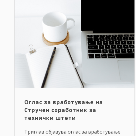
Оглас за вработување на
Стручен соработник за
технички штети
Триглав објавува оглас за вработување