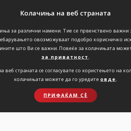
ПОМОШ
Колачиња на веб страната
иња за различни намени. Тие се првенствено важни з
ПОВОЛНОСТИ
КОРИСНО
ЗА НАС
ребарувањето овозможуваат подобро корисничко иск
ините што Ви се важни. Повеќе за колачињата може
за приватност
.
 веб страната се согласувате со користењето на к
колачињата можете да го уредите
овде
.
ПРИФАЌАМ СЀ