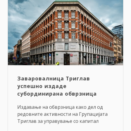
Заваровалница Триглав
успешно издаде
субординирана обврзница
Издавање на обврзница како дел од
редовните активности на Групацијата
Триглав за управување со капитал