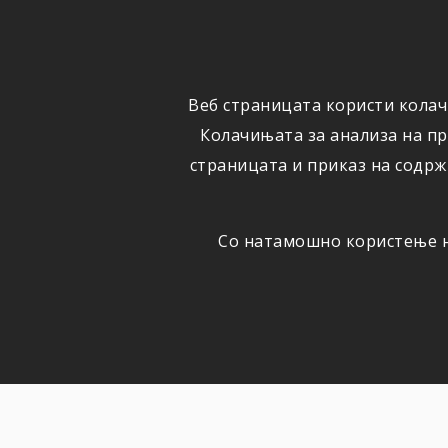
ФИЗИЧКИ
ПРАВНИ
ЛИЦА
ЛИЦА
Веб страницата користи колач
ОСИГУРУВАЊЕ
ШТЕТИ
Колачињата за анализа на п
страницата и приказ на содрж
Со натамошно користење на
НОВОСТИ
Актуелно