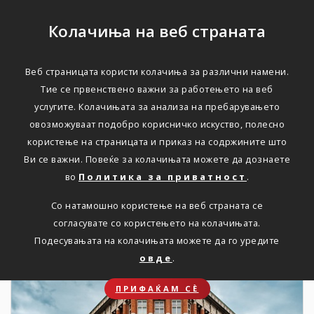
Колачиња на веб страната
Веб страницата користи колачиња за различни намени.
НОВОСТИ
Тие се првенствено важни за работењето на веб
услугите. Колачињата за анализа на пребарувањето
Актуелно
овозможуваат подобро корисничко искуство, полесно
користење на страницата и приказ на содржините што
Ви се важни. Повеќе за колачињата можете да дознаете
Дома
Новости
во
Политика за приватност
.
Со натамошно користење на веб страната се
согласувате со користењето на колачињата.
19. 08. 2022
Подесувањата на колачињата можете да го уредите
овде
.
ПРИФАЌАМ СЀ