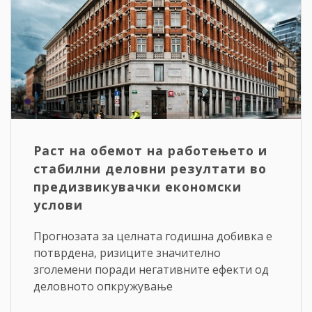
Раст на обемот на работењето и
стабилни деловни резултати во
предизвикувачки економски
услови
Прогнозата за целната годишна добивка е
потврдена, ризиците значително
зголемени поради негативните ефекти од
деловното опкружување