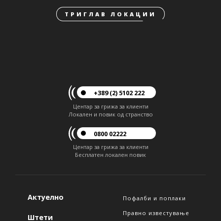
ТРИГЛАВ ЛОКАЦИИ
+389 (2) 5102 222
Центар за грижа за клиенти
Локален и повик од странство
0800 02222
Центар за грижа за клиенти
Бесплатен локален повик
Актуелно
Пофалби и поплаки
Правно известување
Штети