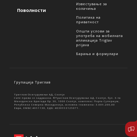
Известување за
колачиња
Поволности
Политика на
приватност
Општи услови за
употреба на мобилната
апликација Triglav
prijava
Барања и формулари
Групација Триглав
Триглав Осигурување АД, Скопје
Сите права се задржани. ©Триглав Осигурување АД, Скопје, бул. 3-та
Македонска Бригада бр. 36, 1000 Скопје, комплекс Порта Супериум,
Република Северна Македонија, основна главнина: 3.009.200,00
Евра, ЕМБС:4691130, ЕДБ: 4030993129071.