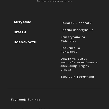
Бесплатен локален повик
Актуелно
Пофалби и поплаки
Правно известување
Штети
Известување за
колачиња
Поволности
Политика на
приватност
Општи услови за
употреба на мобилната
апликација Triglav
prijava
Барања и формулари
Групација Триглав