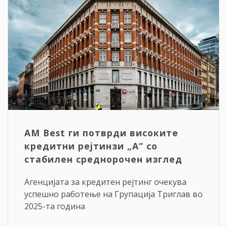
АM Best ги потврди високите
кредитни рејтинзи „A“ со
стабилен среднорочен изглед
Агенцијата за кредитен рејтинг очекува
успешно работење на Групација Триглав во
2025-та година