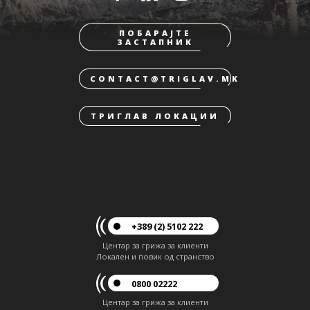
ПОБАРАЈТЕ
ЗАСТАПНИК
CONTACT@TRIGLAV.MK
ТРИГЛАВ ЛОКАЦИИ
+389 (2) 5102 222
Центар за грижа за клиенти
Локален и повик од странство
0800 02222
Центар за грижа за клиенти