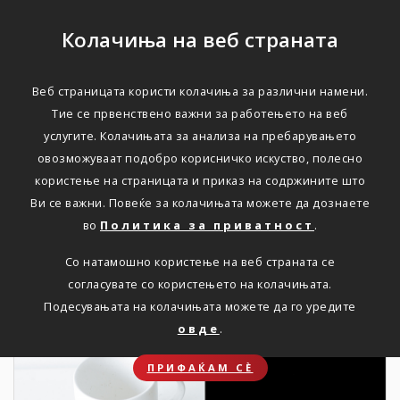
Колачиња на веб страната
Веб страницата користи колачиња за различни намени.
НОВОСТИ
Тие се првенствено важни за работењето на веб
услугите. Колачињата за анализа на пребарувањето
Актуелно
овозможуваат подобро корисничко искуство, полесно
користење на страницата и приказ на содржините што
Ви се важни. Повеќе за колачињата можете да дознаете
Дома
Новости
во
Политика за приватност
.
Со натамошно користење на веб страната се
согласувате со користењето на колачињата.
16. 02. 2026
Подесувањата на колачињата можете да го уредите
овде
.
ПРИФАЌАМ СЀ