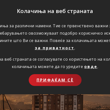
ПОМОШ
Колачиња на веб страната
иња за различни намени. Тие се првенствено важни з
ПОВОЛНОСТИ
КОРИСНО
ЗА НАС
ребарувањето овозможуваат подобро корисничко иск
ините што Ви се важни. Повеќе за колачињата може
за приватност
.
 веб страната се согласувате со користењето на к
ставно преку инт
колачињата можете да го уредите
овде
.
ПРИФАЌАМ СЀ