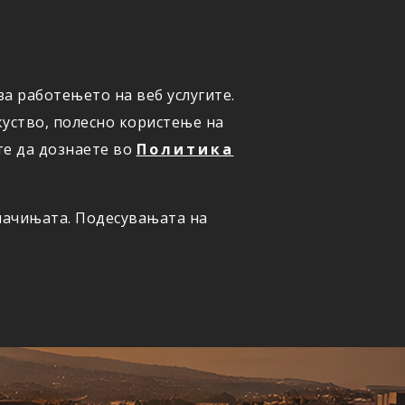
а работењето на веб услугите.
ОНЛАЈН
ПРИЈАВИ ШТЕТА
уство, полесно користење на
те да дознаете во
Политика
олачињата. Подесувањата на
ернет