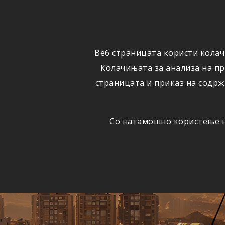
ФИЗИЧКИ
ПРАВНИ
ЛИЦА
ЛИЦА
Веб страницата користи колач
ОСИГУРУВАЊЕ
ШТЕТИ
Колачињата за анализа на п
страницата и приказ на содрж
Со натамошно користење на
Едно
АВТОМОБИЛСКА