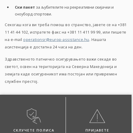
Ски пакет
за љубителите на рекреативни скијачки и
сноуборд спортови.
Секогаш кога ви треба помош во странство, јавете се на +381
11 41 44 102, испратете факс на +381 11 411 99 99, или пишете
на e-mail
operationsr@europ-assistance.hu
. Нашата
асистенција е достапна 24 часа на ден.
Здравственото патничко осигурувањето важи секаде во
светот, освен на територијата на Северна Македонија и
земјата каде осигуреникот има постојан или привремен
службен престој.
СКЛУЧЕТЕ ПОЛИСА
ПРИЈАВЕТЕ