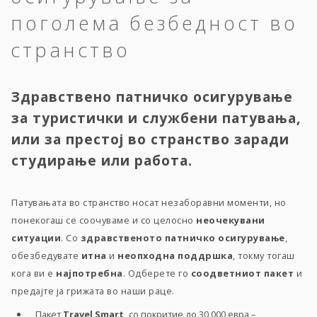
поголема безбедност во
странство
Здравствено патничко осигурување
за туристички и службени патувања,
или за престој во странство заради
студирање или работа.
Патувањата во странство носат незаборавни моменти, но
понекогаш се соочуваме и со целосно
неочекувани
ситуации
. Со
здравственото патничко осигурување
,
обезбедувате
итна
и
неопходна поддршка
, токму тогаш
кога ви е
најпотребна
. Одберете го
соодветниот пакет
и
предајте ја грижата во наши раце.
Пакет
Travel Smart,
со покритие до 30 000 евра –