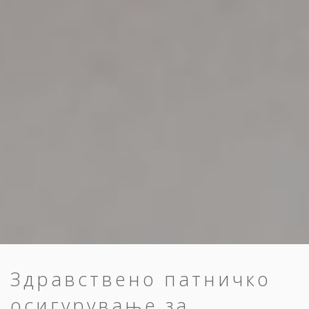
Здравствено патничко
осигурување за