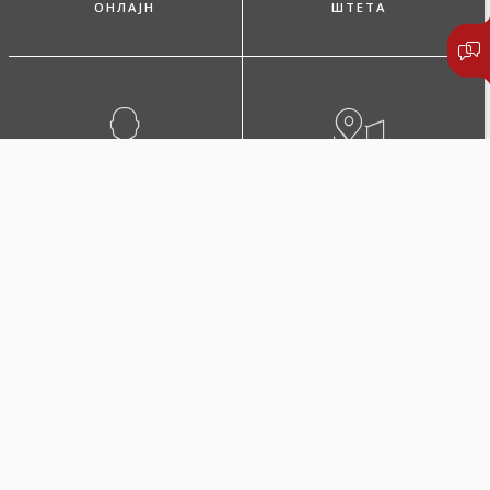
ОНЛАЈН
ШТЕТА
ПОБАРАЈТЕ ЗАСТАПНИК
ЛОКАЦИИ И КОНТАКТИ
Микро дом
Осигурете го домот додека сте на