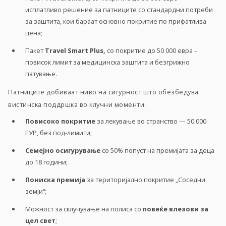
исплатливо решение за патниците со стандардни потреби
за заштита, кои бараат основно покритие по прифатлива
цена;
Пакет
Travel Smart Plus,
со покритие до 50 000 евра –
повисок лимит за медицинска заштита и безгрижно
патување.
Патниците добиваат ниво на сигурност што обезбедува
вистинска поддршка во клучни моменти:
Повисоко покритие
за лекување во странство
—
50.000
ЕУР, без под-лимити;
Семејно осигурување
со 50% попуст на премијата за деца
до 18 години;
Пониска премија
за територијално покритие „Соседни
земји“;
Можност за склучување на полиса со
повеќе влезови за
цел свет
;