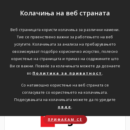
Колачиња на веб страната
Веб страницата користи колачиња за различни намени.
ИНФОРМАЦИИ ЗА АКЦИОНЕРИ
Тие се првенствено важни за работењето на веб
услугите. Колачињата за анализа на пребарувањето
Акционери
овозможуваат подобро корисничко искуство, полесно
користење на страницата и приказ на содржините што
Ви се важни. Повеќе за колачињата можете да дознаете
во
Политика за приватност
.
24. 04. 2026
Со натамошно користење на веб страната се
согласувате со користењето на колачињата.
Подесувањата на колачињата можете да го уредите
овде
.
ПРИФАЌАМ СЀ