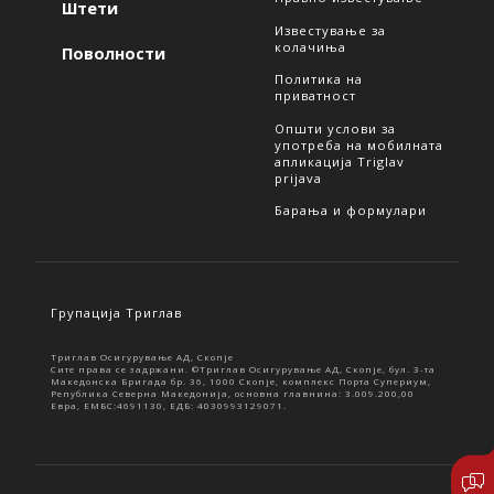
Штети
Известување за
колачиња
Поволности
Политика на
приватност
Општи услови за
употреба на мобилната
апликација Triglav
prijava
Барања и формулари
Групација Триглав
Триглав Осигурување АД, Скопје
Сите права се задржани. ©Триглав Осигурување АД, Скопје, бул. 3-та
Македонска Бригада бр. 36, 1000 Скопје, комплекс Порта Супериум,
Република Северна Македонија, основна главнина: 3.009.200,00
Евра, ЕМБС:4691130, ЕДБ: 4030993129071.