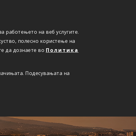
а работењето на веб услугите.
ОНЛАЈН
ПРИЈАВИ ШТЕТА
уство, полесно користење на
те да дознаете во
Политика
олачињата. Подесувањата на
ернет