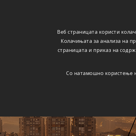
ФИЗИЧКИ
ПРАВНИ
ЛИЦА
ЛИЦА
Веб страницата користи колач
ОСИГУРУВАЊЕ
ШТЕТИ
Колачињата за анализа на п
страницата и приказ на содрж
Со натамошно користење на
Едно
АВТОМОБИЛСКА