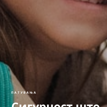
ПАТУВАЊА
Сигурност што