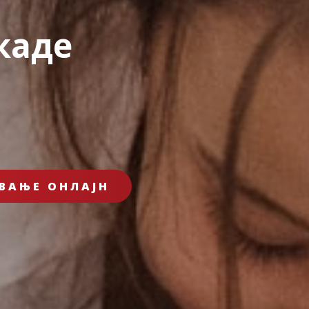
 каде
ВАЊЕ ОНЛАЈН