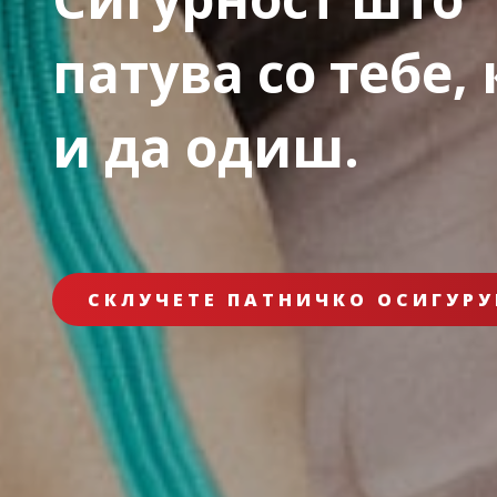
патува со тебе,
и да одиш.
СКЛУЧЕТЕ ПАТНИЧКО ОСИГУРУ