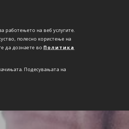
а работењето на веб услугите.
ОНЛАЈН
ПРИЈАВИ ШТЕТА
уство, полесно користење на
те да дознаете во
Политика
олачињата. Подесувањата на