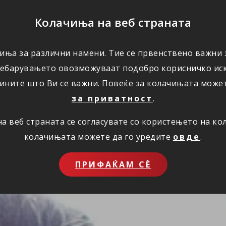
ПОМОШ
Колачиња на веб страната
иња за различни намени. Тие се првенствено важни з
ПОВОЛНОСТИ
КОРИСНО
ЗА НАС
ребарувањето овозможуваат подобро корисничко иск
ините што Ви се важни. Повеќе за колачињата може
за приватност
.
 веб страната се согласувате со користењето на к
колачињата можете да го уредите
овде
.
ПРИФАЌАМ СЀ