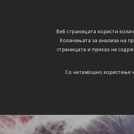
ФИЗИЧКИ
ПРАВНИ
ЛИЦА
ЛИЦА
Веб страницата користи колач
ОСИГУРУВАЊЕ
ШТЕТИ
Колачињата за анализа на п
страницата и приказ на содрж
Со натамошно користење на