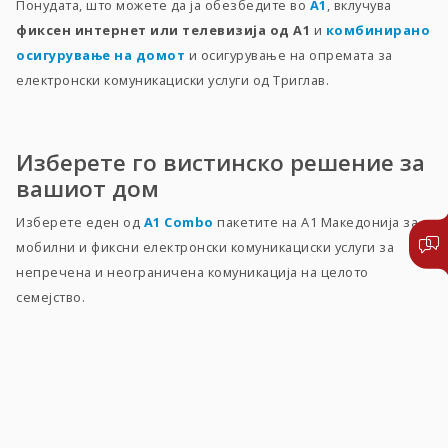
Понудата, што можете да ја обезбедите во
А1
, вклучува
фиксен интернет или телевизија од A1
и
комбинирано
осигурување на домот
и осигурување на опремата за
електронски комуникациски услуги од Триглав.
Изберете го вистинско решение за
вашиот дом
Изберете еден од
А1 Combo
пакетите на А1 Македонија за
мобилни и фиксни електронски комуникациски услуги за
непречена и неограничена комуникација на целото
семејство.
Комбинираното осигурување на дом
од Триглав е
инвестиција во безбедност и безгрижност. Осигурувањето
покрива
штети нанесени на станбениот објект и на
покуќнината, како и покритие за готовина, хартии од
вредност, скапоцености, лични исправи, документи и