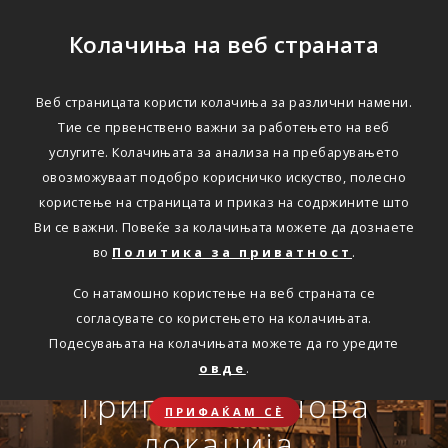
Колачиња на веб страната
Веб страницата користи колачиња за различни намени.
Тие се првенствено важни за работењето на веб
Едноставно преку
услугите. Колачињата за анализа на пребарувањето
интернет
овозможуваат подобро корисничко искуство, полесно
користење на страницата и приказ на содржините што
Ви се важни. Повеќе за колачињата можете да дознаете
во
Политика за приватност
.
АВТОМОБИЛСКА ОДГОВОРНОСТ
Со натамошно користење на веб страната се
Oнлајн обнова на осигурување.
согласувате со користењето на колачињата.
Онлајн пријава на
Подесувањата на колачињата можете да го уредите
Travel Smart и Travel
овде
.
ПОВЕЌЕ
СКЛУЧИ
осигурен случај преку
Сѐ ќе биде во ред
Триглав на нова
Smart Plus
ПРИФАЌАМ СЀ
OneID
локација.
ЗДРАВСТВЕНО ПАТНИЧКО
Совет, информација или инспирација за секоја животна