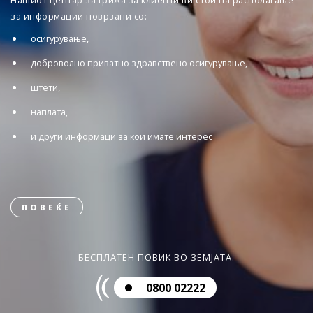
Нашиот центар за грижа за клиенти ви стои на располагање
за информации поврзани со:
осигурување,
доброволно приватно здравствено осигурување,
штети,
наплата,
и други информаци за кои имате интерес
ПОВЕЌЕ
БЕСПЛАТЕН ПОВИК ВО ЗЕМЈАТА:
0800 02222