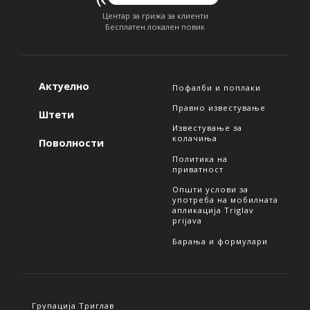
Центар за грижа за клиенти
Бесплатен локален повик
Актуелно
Пофалби и поплаки
Правно известување
Штети
Известување за
колачиња
Поволности
Политика на
приватност
Општи услови за
употреба на мобилната
апликација Triglav
prijava
Барања и формулари
Групација Триглав