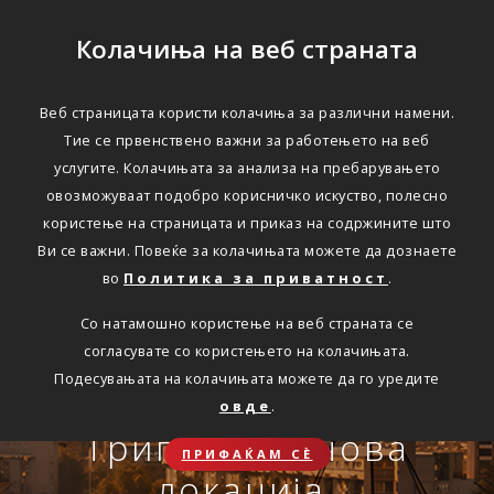
Колачиња на веб страната
Веб страницата користи колачиња за различни намени.
Тие се првенствено важни за работењето на веб
Едноставно преку
услугите. Колачињата за анализа на пребарувањето
интернет
овозможуваат подобро корисничко искуство, полесно
користење на страницата и приказ на содржините што
Ви се важни. Повеќе за колачињата можете да дознаете
во
Политика за приватност
.
АВТОМОБИЛСКА ОДГОВОРНОСТ
Со натамошно користење на веб страната се
Oнлајн обнова на осигурување.
согласувате со користењето на колачињата.
Онлајн пријава на
Подесувањата на колачињата можете да го уредите
Travel Smart и Travel
овде
.
ПОВЕЌЕ
СКЛУЧИ
осигурен случај преку
Сѐ ќе биде во ред
Триглав на нова
Smart Plus
ПРИФАЌАМ СЀ
OneID
локација.
ЗДРАВСТВЕНО ПАТНИЧКО
Совет, информација или инспирација за секоја животна