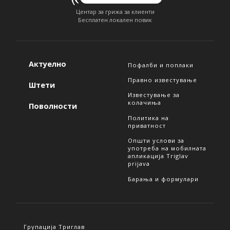
Центар за грижа за клиенти
Бесплатен локален повик
Актуелно
Пофалби и поплаки
Правно известување
Штети
Известување за
колачиња
Поволности
Политика на
приватност
Општи услови за
употреба на мобилната
апликација Triglav
prijava
Барања и формулари
Групација Триглав