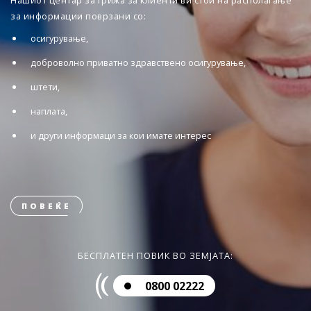
Нашиот центар за грижа за клиенти ви стои на располагање
за информации поврзани со:
осигурување,
доброволно приватно здравствено осигурување,
штети,
наплата,
и други информаци за кои имате интерес
ПОВЕЌЕ
БЕСПЛАТЕН ПОВИК ВО ЗЕМЈАТА:
0800 02222