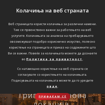
Колачиња на веб страната
Веб страницата користи колачиња за различни намени.
Тие се првенствено важни за работењето на веб
Едноставно преку
услугите. Колачињата за анализа на пребарувањето
интернет
овозможуваат подобро корисничко искуство, полесно
користење на страницата и приказ на содржините што
Ви се важни. Повеќе за колачињата можете да дознаете
во
Политика за приватност
.
АВТОМОБИЛСКА ОДГОВОРНОСТ
Со натамошно користење на веб страната се
Oнлајн обнова на осигурување.
согласувате со користењето на колачињата.
Онлајн пријава на
Подесувањата на колачињата можете да го уредите
Travel Smart и Travel
овде
.
ПОВЕЌЕ
СКЛУЧИ
осигурен случај преку
Сѐ ќе биде во ред
Триглав на нова
Smart Plus
ПРИФАЌАМ СЀ
OneID
локација.
ЗДРАВСТВЕНО ПАТНИЧКО
Совет, информација или инспирација за секоја животна