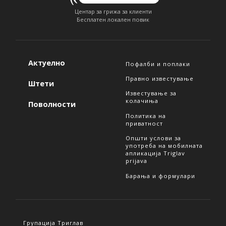
Центар за грижа за клиенти
Бесплатен локален повик
Актуелно
Пофалби и поплаки
Правно известување
Штети
Известување за
колачиња
Поволности
Политика на
приватност
Општи услови за
употреба на мобилната
апликација Triglav
prijava
Барања и формулари
Групација Триглав