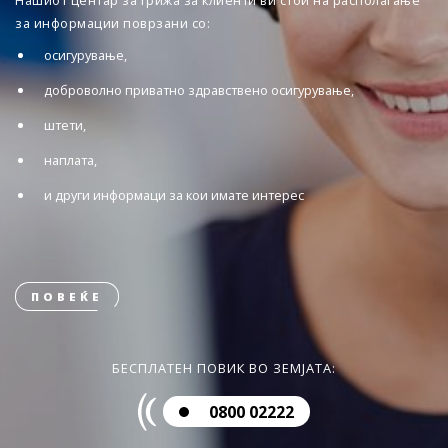
Нашиот центар за грижа за клиенти ви стои на располагање
за информации поврзани со:
осигурување,
доброволно приватно здравствено осигурување,
штети,
наплата,
и други информаци за кои имате интерес
ПОВЕЌЕ
БЕСПЛАТЕН ПОВИК ВО ЗЕМЈАТА:
0800 02222