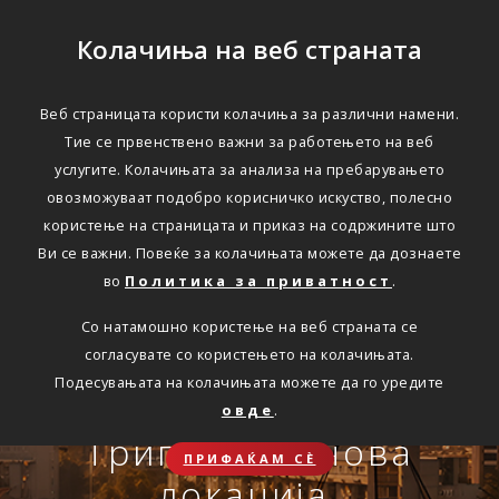
Колачиња на веб страната
Веб страницата користи колачиња за различни намени.
Тие се првенствено важни за работењето на веб
Едноставно преку
услугите. Колачињата за анализа на пребарувањето
интернет
овозможуваат подобро корисничко искуство, полесно
користење на страницата и приказ на содржините што
Ви се важни. Повеќе за колачињата можете да дознаете
во
Политика за приватност
.
АВТОМОБИЛСКА ОДГОВОРНОСТ
Со натамошно користење на веб страната се
Oнлајн обнова на осигурување.
согласувате со користењето на колачињата.
Онлајн пријава на
Подесувањата на колачињата можете да го уредите
Travel Smart и Travel
овде
.
ПОВЕЌЕ
СКЛУЧИ
осигурен случај преку
Сѐ ќе биде во ред
Триглав на нова
Smart Plus
ПРИФАЌАМ СЀ
OneID
локација.
ЗДРАВСТВЕНО ПАТНИЧКО
Совет, информација или инспирација за секоја животна