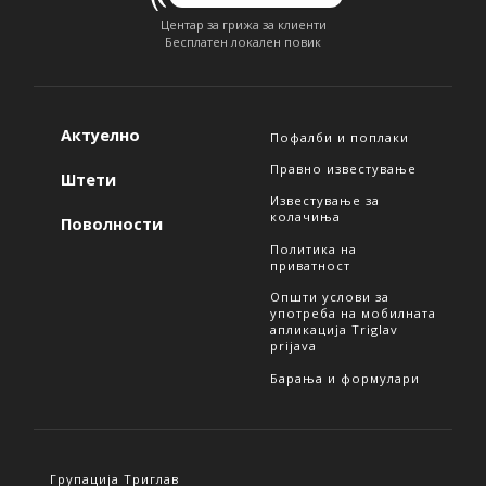
Центар за грижа за клиенти
Бесплатен локален повик
Актуелно
Пофалби и поплаки
Правно известување
Штети
Известување за
колачиња
Поволности
Политика на
приватност
Општи услови за
употреба на мобилната
апликација Triglav
prijava
Барања и формулари
Групација Триглав