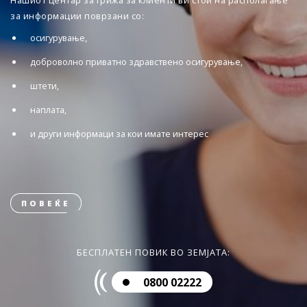
Нашиот центар за грижа за клиенти ви стои на располагање
за информации поврзани со:
осигурување,
доброволно приватно здравствено осигурување,
штети,
наплата,
и други информаци за кои имате интерес
ПОВЕЌЕ
БЕСПЛАТЕН ПОВИК ВО ЗЕМЈАТА:
0800 02222