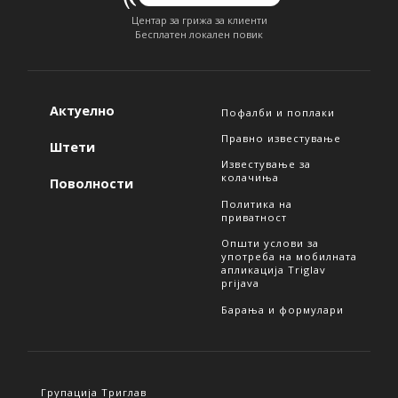
Центар за грижа за клиенти
Бесплатен локален повик
Актуелно
Пофалби и поплаки
Правно известување
Штети
Известување за
колачиња
Поволности
Политика на
приватност
Општи услови за
употреба на мобилната
апликација Triglav
prijava
Барања и формулари
Групација Триглав