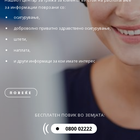
Нашиот центар за грижа за клиенти ви стои на располагање
за информации поврзани со:
осигурување,
доброволно приватно здравствено осигурување,
штети,
наплата,
и други информаци за кои имате интерес
ПОВЕЌЕ
БЕСПЛАТЕН ПОВИК ВО ЗЕМЈАТА:
0800 02222