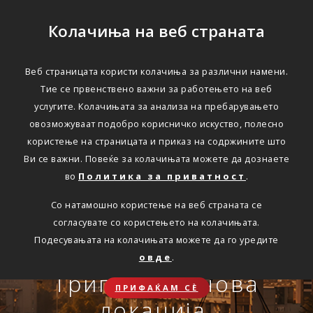
Колачиња на веб страната
Веб страницата користи колачиња за различни намени.
Тие се првенствено важни за работењето на веб
Едноставно преку
услугите. Колачињата за анализа на пребарувањето
интернет
овозможуваат подобро корисничко искуство, полесно
користење на страницата и приказ на содржините што
Ви се важни. Повеќе за колачињата можете да дознаете
во
Политика за приватност
.
АВТОМОБИЛСКА ОДГОВОРНОСТ
Со натамошно користење на веб страната се
Oнлајн обнова на осигурување.
согласувате со користењето на колачињата.
Онлајн пријава на
Подесувањата на колачињата можете да го уредите
Travel Smart и Travel
овде
.
ПОВЕЌЕ
СКЛУЧИ
осигурен случај преку
Сѐ ќе биде во ред
Триглав на нова
Smart Plus
ПРИФАЌАМ СЀ
OneID
локација.
ЗДРАВСТВЕНО ПАТНИЧКО
Совет, информација или инспирација за секоја животна