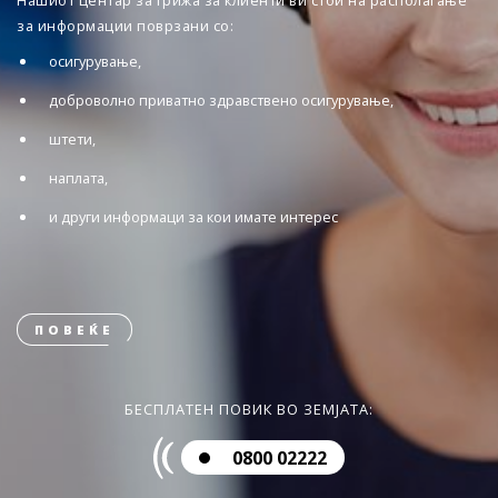
Нашиот центар за грижа за клиенти ви стои на располагање
за информации поврзани со:
осигурување,
доброволно приватно здравствено осигурување,
штети,
наплата,
и други информаци за кои имате интерес
ПОВЕЌЕ
БЕСПЛАТЕН ПОВИК ВО ЗЕМЈАТА:
0800 02222