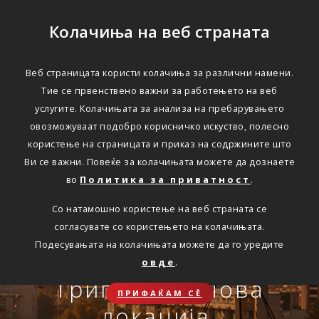
Колачиња на веб страната
Веб страницата користи колачиња за различни намени.
Тие се првенствено важни за работењето на веб
Едноставно преку
услугите. Колачињата за анализа на пребарувањето
интернет
овозможуваат подобро корисничко искуство, полесно
користење на страницата и приказ на содржините што
Ви се важни. Повеќе за колачињата можете да дознаете
во
Политика за приватност
.
АВТОМОБИЛСКА ОДГОВОРНОСТ
Со натамошно користење на веб страната се
Oнлајн обнова на осигурување.
согласувате со користењето на колачињата.
Онлајн пријава на
Подесувањата на колачињата можете да го уредите
Travel Smart и Travel
овде
.
ПОВЕЌЕ
СКЛУЧИ
осигурен случај преку
Сѐ ќе биде во ред
Триглав на нова
Smart Plus
ПРИФАЌАМ СЀ
OneID
локација.
ЗДРАВСТВЕНО ПАТНИЧКО
Совет, информација или инспирација за секоја животна