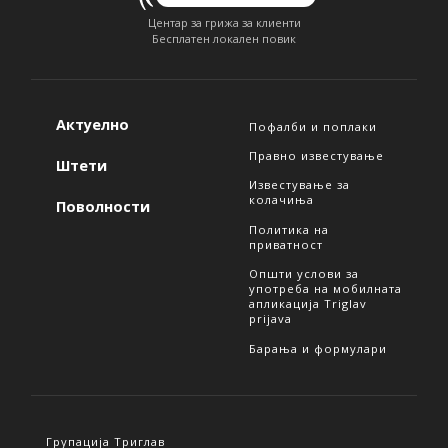
Центар за грижа за клиенти
Бесплатен локален повик
Актуелно
Пофалби и поплаки
Правно известување
Штети
Известување за
колачиња
Поволности
Политика на
приватност
Општи услови за
употреба на мобилната
апликација Triglav
prijava
Барања и формулари
Групација Триглав