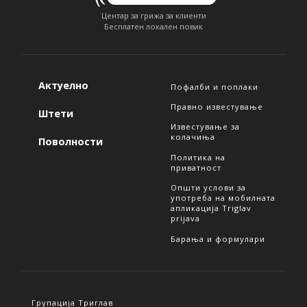
Центар за грижа за клиенти
Бесплатен локален повик
Актуелно
Пофалби и поплаки
Правно известување
Штети
Известување за
колачиња
Поволности
Политика на
приватност
Општи услови за
употреба на мобилната
апликација Triglav
prijava
Барања и формулари
Групација Триглав