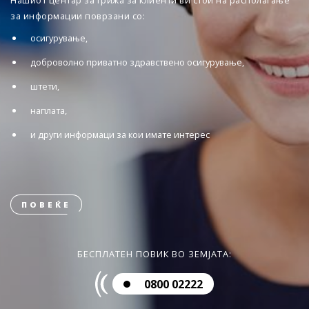
Нашиот центар за грижа за клиенти ви стои на располагање
за информации поврзани со:
осигурување,
доброволно приватно здравствено осигурување,
штети,
наплата,
и други информаци за кои имате интерес
ПОВЕЌЕ
БЕСПЛАТЕН ПОВИК ВО ЗЕМЈАТА:
0800 02222