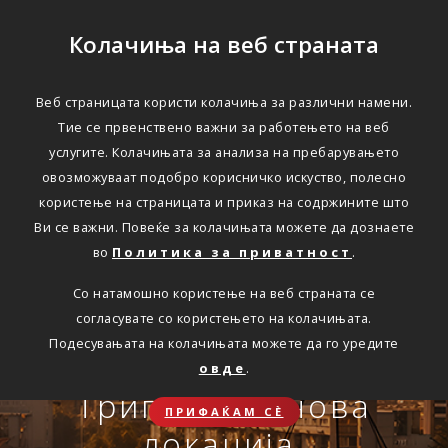
Колачиња на веб страната
Веб страницата користи колачиња за различни намени.
Тие се првенствено важни за работењето на веб
Едноставно преку
услугите. Колачињата за анализа на пребарувањето
интернет
овозможуваат подобро корисничко искуство, полесно
користење на страницата и приказ на содржините што
Ви се важни. Повеќе за колачињата можете да дознаете
во
Политика за приватност
.
АВТОМОБИЛСКА ОДГОВОРНОСТ
Со натамошно користење на веб страната се
Oнлајн обнова на осигурување.
согласувате со користењето на колачињата.
Онлајн пријава на
Подесувањата на колачињата можете да го уредите
Travel Smart и Travel
овде
.
ПОВЕЌЕ
СКЛУЧИ
осигурен случај преку
Сѐ ќе биде во ред
Триглав на нова
Smart Plus
ПРИФАЌАМ СЀ
OneID
локација.
ЗДРАВСТВЕНО ПАТНИЧКО
Совет, информација или инспирација за секоја животна