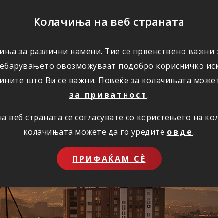
ПОМОШ
Колачиња на веб страната
иња за различни намени. Тие се првенствено важни з
ПОВОЛНОСТИ
КОРИСНО
ЗА НАС
ребарувањето овозможуваат подобро корисничко иск
ините што Ви се важни. Повеќе за колачињата може
за приватност
.
 веб страната се согласувате со користењето на к
ставно преку инт
колачињата можете да го уредите
овде
.
ПРИФАЌАМ СЀ