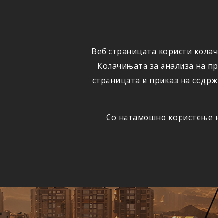
ФИЗИЧКИ
ПРАВНИ
ЛИЦА
ЛИЦА
Веб страницата користи колач
ОСИГУРУВАЊЕ
ШТЕТИ
Колачињата за анализа на п
страницата и приказ на содрж
Со натамошно користење на
Едно
АВТОМОБИЛСКА