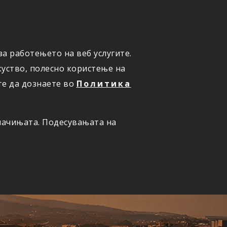
а работењето на веб услугите.
ОНЛАЈН
ПРИЈАВИ ШТЕТА
уство, полесно користење на
те да дознаете во
Политика
олачињата. Подесувањата на
ернет