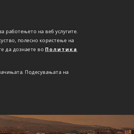
а работењето на веб услугите.
ОНЛАЈН
ПРИЈАВИ ШТЕТА
уство, полесно користење на
те да дознаете во
Политика
олачињата. Подесувањата на
ернет