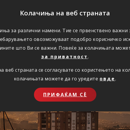
ПОМОШ
Колачиња на веб страната
иња за различни намени. Тие се првенствено важни з
ПОВОЛНОСТИ
КОРИСНО
ЗА НАС
ребарувањето овозможуваат подобро корисничко иск
ините што Ви се важни. Повеќе за колачињата може
за приватност
.
 веб страната се согласувате со користењето на к
ставно преку инт
колачињата можете да го уредите
овде
.
ПРИФАЌАМ СЀ