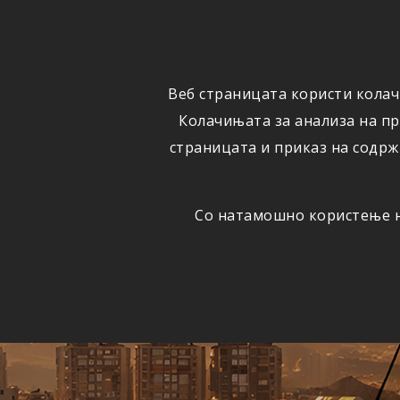
ФИЗИЧКИ
ПРАВНИ
ЛИЦА
ЛИЦА
Веб страницата користи колач
ОСИГУРУВАЊЕ
ШТЕТИ
Колачињата за анализа на п
страницата и приказ на содрж
Со натамошно користење на
Едно
АВТОМОБИЛСКА