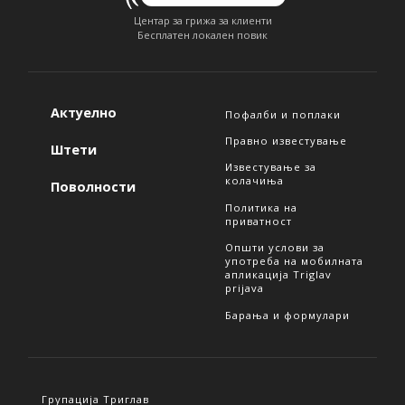
Центар за грижа за клиенти
Бесплатен локален повик
Актуелно
Пофалби и поплаки
Правно известување
Штети
Известување за
колачиња
Поволности
Политика на
приватност
Општи услови за
употреба на мобилната
апликација Triglav
prijava
Барања и формулари
Групација Триглав