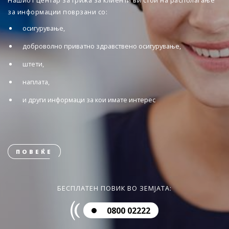
Нашиот центар за грижа за клиенти ви стои на располагање
за информации поврзани со:
осигурување,
доброволно приватно здравствено осигурување,
штети,
наплата,
и други информаци за кои имате интерес
ПОВЕЌЕ
БЕСПЛАТЕН ПОВИК ВО ЗЕМЈАТА:
0800 02222