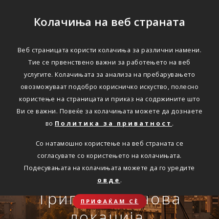
Колачиња на веб страната
Веб страницата користи колачиња за различни намени.
Тие се првенствено важни за работењето на веб
Едноставно преку
услугите. Колачињата за анализа на пребарувањето
интернет
овозможуваат подобро корисничко искуство, полесно
користење на страницата и приказ на содржините што
Ви се важни. Повеќе за колачињата можете да дознаете
во
Политика за приватност
.
АВТОМОБИЛСКА ОДГОВОРНОСТ
Со натамошно користење на веб страната се
Oнлајн обнова на осигурување.
согласувате со користењето на колачињата.
Онлајн пријава на
Подесувањата на колачињата можете да го уредите
Travel Smart и Travel
овде
.
ПОВЕЌЕ
СКЛУЧИ
осигурен случај преку
Сѐ ќе биде во ред
Триглав на нова
Smart Plus
ПРИФАЌАМ СЀ
OneID
локација.
ЗДРАВСТВЕНО ПАТНИЧКО
Совет, информација или инспирација за секоја животна