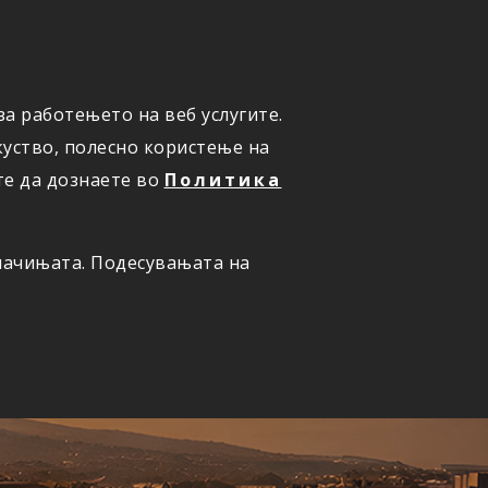
а работењето на веб услугите.
ОНЛАЈН
ПРИЈАВИ ШТЕТА
уство, полесно користење на
те да дознаете во
Политика
олачињата. Подесувањата на
ернет