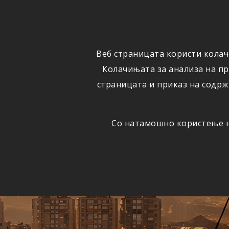
ФИЗИЧКИ
ПРАВНИ
ЛИЦА
ЛИЦА
Веб страницата користи колач
ОСИГУРУВАЊЕ
ШТЕТИ
Колачињата за анализа на п
страницата и приказ на содрж
Со натамошно користење на
Едно
АВТОМОБИЛСКА