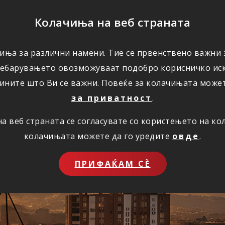
ПОМОШ
Колачиња на веб страната
иња за различни намени. Тие се првенствено важни з
ПОВОЛНОСТИ
КОРИСНО
ЗА НАС
ребарувањето овозможуваат подобро корисничко иск
ините што Ви се важни. Повеќе за колачињата може
за приватност
.
 веб страната се согласувате со користењето на к
ставно преку инт
колачињата можете да го уредите
овде
.
ПРИФАЌАМ СЀ