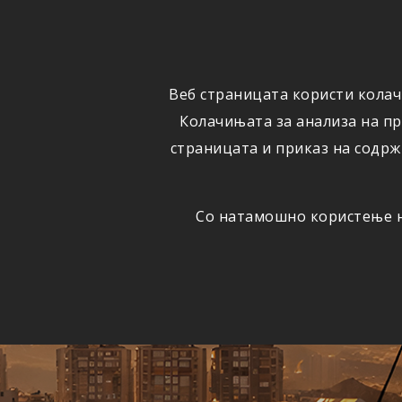
ФИЗИЧКИ
ПРАВНИ
ЛИЦА
ЛИЦА
Веб страницата користи колач
ОСИГУРУВАЊЕ
ШТЕТИ
Колачињата за анализа на п
страницата и приказ на содрж
Со натамошно користење на
Едно
АВТОМОБИЛСКА