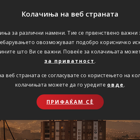
ПОМОШ
Колачиња на веб страната
иња за различни намени. Тие се првенствено важни з
ПОВОЛНОСТИ
КОРИСНО
ЗА НАС
ребарувањето овозможуваат подобро корисничко иск
ините што Ви се важни. Повеќе за колачињата може
за приватност
.
 веб страната се согласувате со користењето на к
ставно преку инт
колачињата можете да го уредите
овде
.
ПРИФАЌАМ СЀ