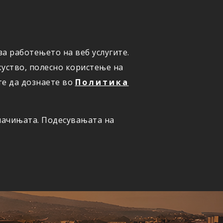
а работењето на веб услугите.
ОНЛАЈН
ПРИЈАВИ ШТЕТА
уство, полесно користење на
те да дознаете во
Политика
олачињата. Подесувањата на
ернет