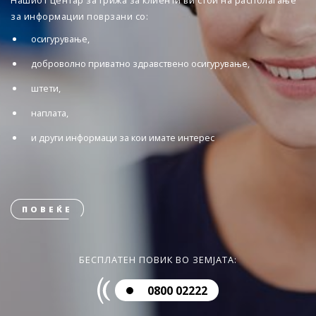
Нашиот центар за грижа за клиенти ви стои на располагање
за информации поврзани со:
осигурување,
доброволно приватно здравствено осигурување,
штети,
наплата,
и други информаци за кои имате интерес
ПОВЕЌЕ
БЕСПЛАТЕН ПОВИК ВО ЗЕМЈАТА:
0800 02222