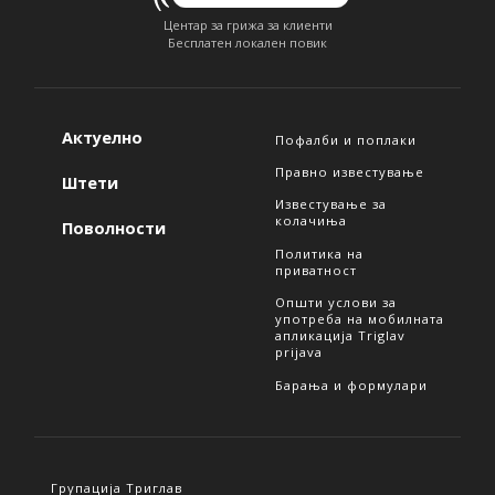
Центар за грижа за клиенти
Бесплатен локален повик
Актуелно
Пофалби и поплаки
Правно известување
Штети
Известување за
колачиња
Поволности
Политика на
приватност
Општи услови за
употреба на мобилната
апликација Triglav
prijava
Барања и формулари
Групација Триглав