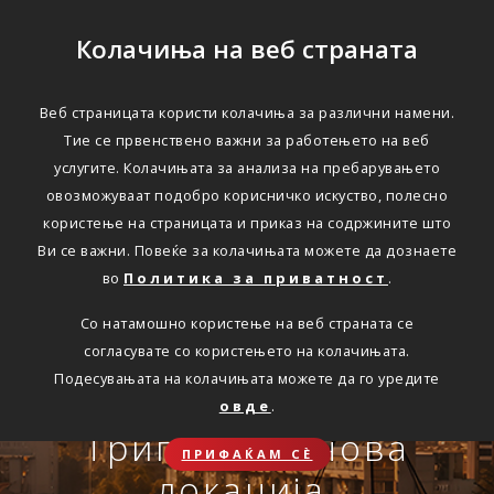
Колачиња на веб страната
Веб страницата користи колачиња за различни намени.
Тие се првенствено важни за работењето на веб
Едноставно преку
услугите. Колачињата за анализа на пребарувањето
интернет
овозможуваат подобро корисничко искуство, полесно
користење на страницата и приказ на содржините што
Ви се важни. Повеќе за колачињата можете да дознаете
во
Политика за приватност
.
АВТОМОБИЛСКА ОДГОВОРНОСТ
Со натамошно користење на веб страната се
Oнлајн обнова на осигурување.
согласувате со користењето на колачињата.
Онлајн пријава на
Подесувањата на колачињата можете да го уредите
Travel Smart и Travel
овде
.
ПОВЕЌЕ
СКЛУЧИ
осигурен случај преку
Сѐ ќе биде во ред
Триглав на нова
Smart Plus
ПРИФАЌАМ СЀ
OneID
локација.
ЗДРАВСТВЕНО ПАТНИЧКО
Совет, информација или инспирација за секоја животна