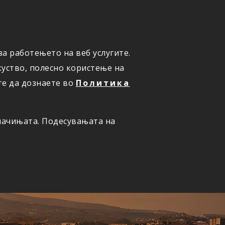
а работењето на веб услугите.
ОНЛАЈН
ПРИЈАВИ ШТЕТА
уство, полесно користење на
те да дознаете во
Политика
олачињата. Подесувањата на
ернет