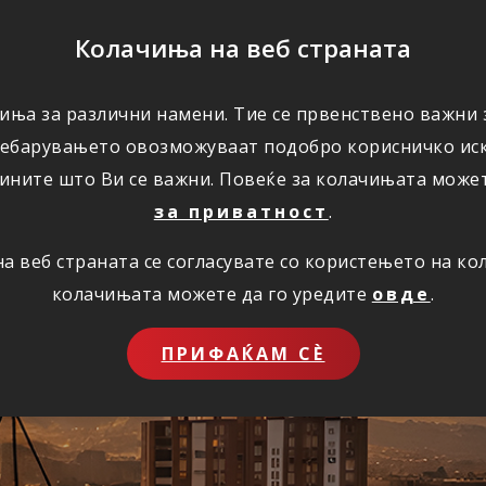
ПОМОШ
Колачиња на веб страната
иња за различни намени. Тие се првенствено важни з
ПОВОЛНОСТИ
КОРИСНО
ЗА НАС
ребарувањето овозможуваат подобро корисничко иск
ините што Ви се важни. Повеќе за колачињата може
за приватност
.
 веб страната се согласувате со користењето на к
ставно преку инт
колачињата можете да го уредите
овде
.
ПРИФАЌАМ СЀ