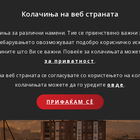
ПОМОШ
Колачиња на веб страната
иња за различни намени. Тие се првенствено важни з
ПОВОЛНОСТИ
КОРИСНО
ЗА НАС
ребарувањето овозможуваат подобро корисничко иск
ините што Ви се важни. Повеќе за колачињата може
за приватност
.
 веб страната се согласувате со користењето на к
ставно преку инт
колачињата можете да го уредите
овде
.
ПРИФАЌАМ СЀ