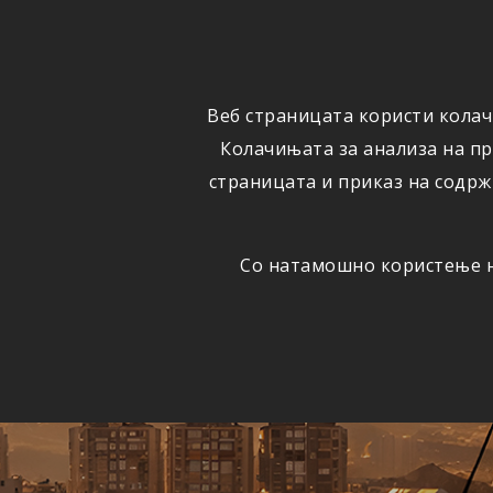
ФИЗИЧКИ
ПРАВНИ
ЛИЦА
ЛИЦА
Веб страницата користи колач
ОСИГУРУВАЊЕ
ШТЕТИ
Колачињата за анализа на п
страницата и приказ на содрж
Со натамошно користење на
Едно
АВТОМОБИЛСКА