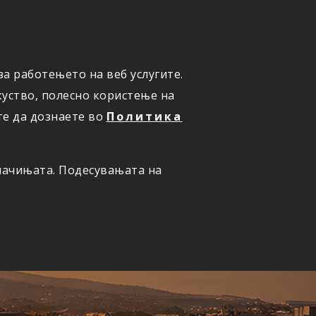
а работењето на веб услугите.
ОНЛАЈН
ПРИЈАВИ ШТЕТА
уство, полесно користење на
те да дознаете во
Политика
олачињата. Подесувањата на
ернет