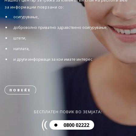
Нашиот центар за грижа за клиенти ви стои на располагање
за информации поврзани со:
осигурување,
доброволно приватно здравствено осигурување,
штети,
наплата,
и други информаци за кои имате интерес
ПОВЕЌЕ
БЕСПЛАТЕН ПОВИК ВО ЗЕМЈАТА:
0800 02222