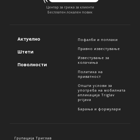
Центар за грижа за клиенти
Бесплатен локален повик
Актуелно
Пофалби и поплаки
Правно известување
Штети
Известување за
колачиња
Поволности
Политика на
приватност
Општи услови за
употреба на мобилната
апликација Triglav
prijava
Барања и формулари
Групација Триглав