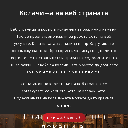
Колачиња на веб страната
Веб страницата користи колачиња за различни намени.
Тие се првенствено важни за работењето на веб
Едноставно преку
услугите. Колачињата за анализа на пребарувањето
интернет
овозможуваат подобро корисничко искуство, полесно
користење на страницата и приказ на содржините што
Ви се важни. Повеќе за колачињата можете да дознаете
во
Политика за приватност
.
АВТОМОБИЛСКА ОДГОВОРНОСТ
Со натамошно користење на веб страната се
Oнлајн обнова на осигурување.
согласувате со користењето на колачињата.
Онлајн пријава на
Подесувањата на колачињата можете да го уредите
Travel Smart и Travel
овде
.
ПОВЕЌЕ
СКЛУЧИ
осигурен случај преку
Сѐ ќе биде во ред
Триглав на нова
Smart Plus
ПРИФАЌАМ СЀ
OneID
локација.
ЗДРАВСТВЕНО ПАТНИЧКО
Совет, информација или инспирација за секоја животна