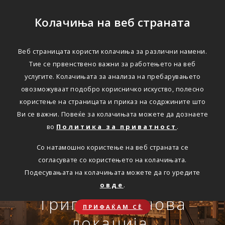
Колачиња на веб страната
Веб страницата користи колачиња за различни намени.
Тие се првенствено важни за работењето на веб
Едноставно преку
услугите. Колачињата за анализа на пребарувањето
интернет
овозможуваат подобро корисничко искуство, полесно
користење на страницата и приказ на содржините што
Ви се важни. Повеќе за колачињата можете да дознаете
во
Политика за приватност
.
АВТОМОБИЛСКА ОДГОВОРНОСТ
Со натамошно користење на веб страната се
Oнлајн обнова на осигурување.
согласувате со користењето на колачињата.
Онлајн пријава на
Подесувањата на колачињата можете да го уредите
Travel Smart и Travel
овде
.
ПОВЕЌЕ
СКЛУЧИ
осигурен случај преку
Сѐ ќе биде во ред
Триглав на нова
Smart Plus
ПРИФАЌАМ СЀ
OneID
локација.
ЗДРАВСТВЕНО ПАТНИЧКО
Совет, информација или инспирација за секоја животна