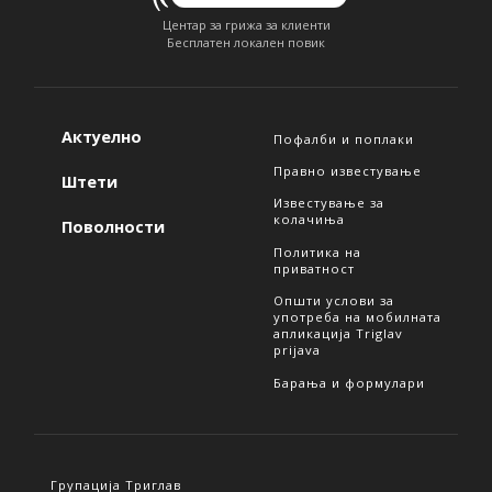
Центар за грижа за клиенти
Бесплатен локален повик
Актуелно
Пофалби и поплаки
Правно известување
Штети
Известување за
колачиња
Поволности
Политика на
приватност
Општи услови за
употреба на мобилната
апликација Triglav
prijava
Барања и формулари
Групација Триглав