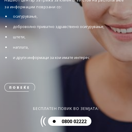
Нашиот центар за грижа за клиенти ви стои на располагање
за информации поврзани со:
осигурување,
доброволно приватно здравствено осигурување,
штети,
наплата,
и други информаци за кои имате интерес
ПОВЕЌЕ
БЕСПЛАТЕН ПОВИК ВО ЗЕМЈАТА:
0800 02222