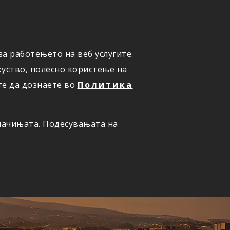
а работењето на веб услугите.
ОНЛАЈН
ПРИЈАВИ ШТЕТА
уство, полесно користење на
те да дознаете во
Политика
олачињата. Подесувањата на
ернет