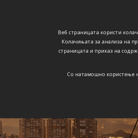
ФИЗИЧКИ
ПРАВНИ
ЛИЦА
ЛИЦА
Веб страницата користи колач
ОСИГУРУВАЊЕ
ШТЕТИ
Колачињата за анализа на п
страницата и приказ на содрж
Со натамошно користење на
Едно
АВТОМОБИЛСКА