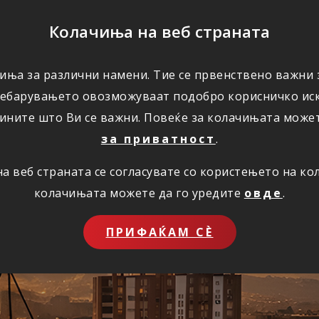
ПОМОШ
Колачиња на веб страната
иња за различни намени. Тие се првенствено важни з
ПОВОЛНОСТИ
КОРИСНО
ЗА НАС
ребарувањето овозможуваат подобро корисничко иск
ините што Ви се важни. Повеќе за колачињата може
за приватност
.
 веб страната се согласувате со користењето на к
ставно преку инт
колачињата можете да го уредите
овде
.
ПРИФАЌАМ СЀ