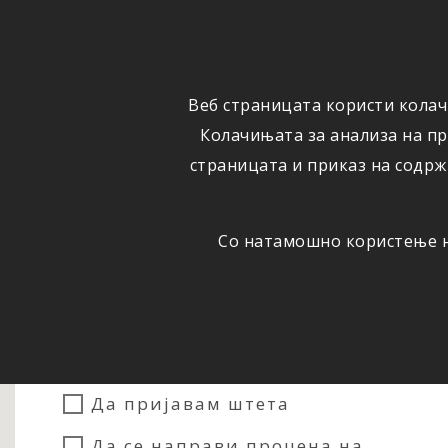
ФИЗИЧКИ
ПРАВНИ
ЛИЦА
ЛИЦА
Веб страницата користи колач
ОСИГУРУВАЊЕ
ШТЕТИ
Колачињата за анализа на п
страницата и приказ на содрж
Со натамошно користење на
Сакам...
Да склучам осигурување
Да пријавам штета
Да се направи процена на