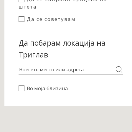
штета
Да се советувам
Да побарам локација на
Триглав
Во моја близина