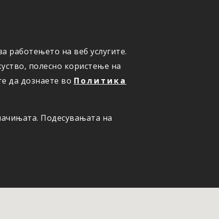
а работењето на веб услугите.
ОНЛАЈН
ПРИЈАВИ ШТЕТА
уство, полесно користење на
те да дознаете во
Политика
олачињата. Подесувањата на