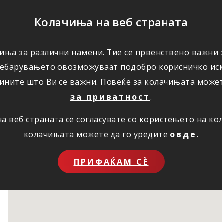
ПОМОШ
Колачиња на веб страната
иња за различни намени. Тие се првенствено важни з
ПОВОЛНОСТИ
КОРИСНО
ЗА НАС
ребарувањето овозможуваат подобро корисничко иск
ините што Ви се важни. Повеќе за колачињата може
за приватност
.
 веб страната се согласувате со користењето на к
колачињата можете да го уредите
овде
.
ПРИФАЌАМ СЀ