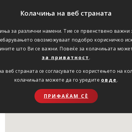
ПОМОШ
Колачиња на веб страната
иња за различни намени. Тие се првенствено важни з
ПОВОЛНОСТИ
КОРИСНО
ЗА НАС
ребарувањето овозможуваат подобро корисничко иск
ините што Ви се важни. Повеќе за колачињата може
за приватност
.
 веб страната се согласувате со користењето на к
колачињата можете да го уредите
овде
.
ПРИФАЌАМ СЀ