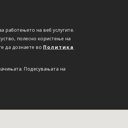
а работењето на веб услугите.
ОНЛАЈН
ПРИЈАВИ ШТЕТА
уство, полесно користење на
те да дознаете во
Политика
олачињата. Подесувањата на