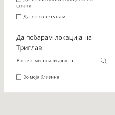
штета
Да се советувам
Да побарам локација на
Триглав
Во моја близина