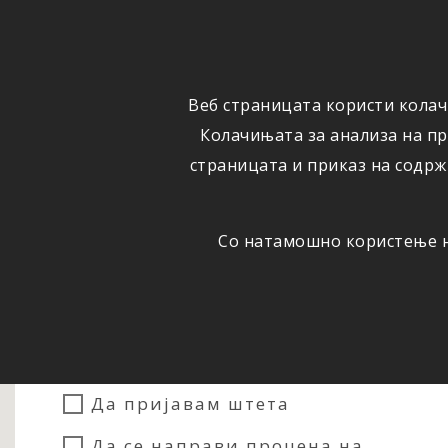
ФИЗИЧКИ
ПРАВНИ
ЛИЦА
ЛИЦА
Веб страницата користи колач
ОСИГУРУВАЊЕ
ШТЕТИ
Колачињата за анализа на п
страницата и приказ на содрж
Со натамошно користење на
Сакам...
Да склучам осигурување
Да пријавам штета
Да се направи процена на