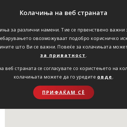
ПОМОШ
Колачиња на веб страната
иња за различни намени. Тие се првенствено важни з
ПОВОЛНОСТИ
КОРИСНО
ЗА НАС
ребарувањето овозможуваат подобро корисничко иск
ините што Ви се важни. Повеќе за колачињата може
за приватност
.
 веб страната се согласувате со користењето на к
колачињата можете да го уредите
овде
.
ПРИФАЌАМ СЀ