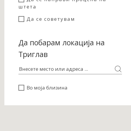
штета
Да се советувам
Да побарам локација на
Триглав
Во моја близина