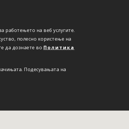
а работењето на веб услугите.
ОНЛАЈН
ПРИЈАВИ ШТЕТА
уство, полесно користење на
те да дознаете во
Политика
олачињата. Подесувањата на