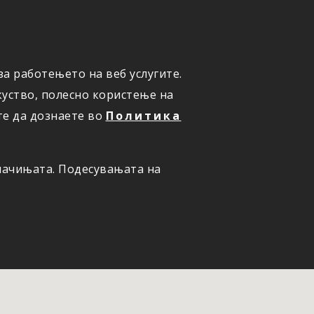
а работењето на веб услугите.
ОНЛАЈН
ПРИЈАВИ ШТЕТА
уство, полесно користење на
те да дознаете во
Политика
олачињата. Подесувањата на