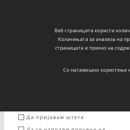
ФИЗИЧКИ
ПРАВНИ
ЛИЦА
ЛИЦА
Веб страницата користи колач
ОСИГУРУВАЊЕ
ШТЕТИ
Колачињата за анализа на п
страницата и приказ на содрж
Со натамошно користење на
Сакам...
Да склучам осигурување
Да пријавам штета
Да се направи процена на