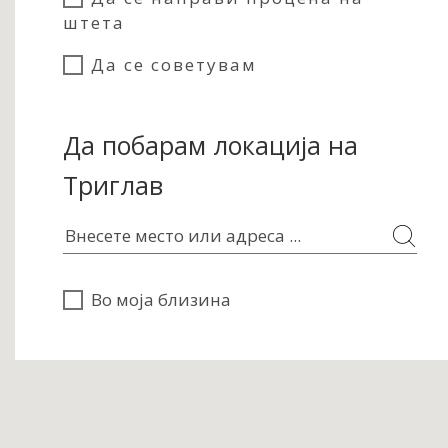
штета
Да се советувам
Да побарам локација на
Триглав
Во моја близина