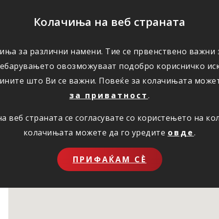
ПОМОШ
Колачиња на веб страната
иња за различни намени. Тие се првенствено важни з
ПОВОЛНОСТИ
КОРИСНО
ЗА НАС
ребарувањето овозможуваат подобро корисничко иск
ините што Ви се важни. Повеќе за колачињата може
за приватност
.
 веб страната се согласувате со користењето на к
колачињата можете да го уредите
овде
.
ПРИФАЌАМ СЀ