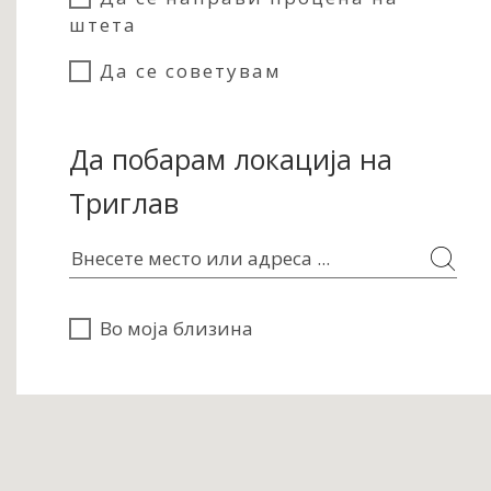
штета
Да се советувам
Да побарам локација на
Триглав
Во моја близина