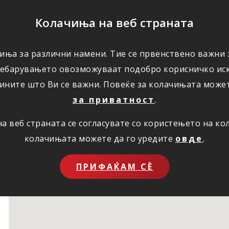
ПОМОШ
Колачиња на веб страната
иња за различни намени. Тие се првенствено важни з
ПОВОЛНОСТИ
КОРИСНО
ЗА НАС
ребарувањето овозможуваат подобро корисничко иск
ините што Ви се важни. Повеќе за колачињата може
за приватност
.
 веб страната се согласувате со користењето на к
колачињата можете да го уредите
овде
.
ПРИФАЌАМ СЀ