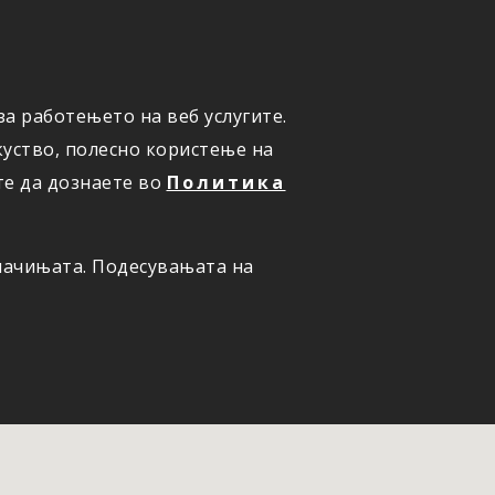
а работењето на веб услугите.
ОНЛАЈН
ПРИЈАВИ ШТЕТА
уство, полесно користење на
те да дознаете во
Политика
олачињата. Подесувањата на