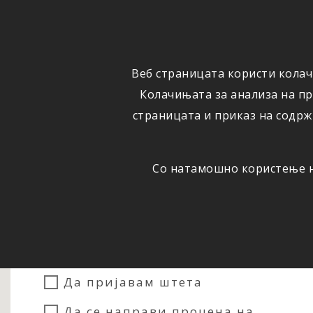
ФИЗИЧКИ
ПРАВНИ
ЛИЦА
ЛИЦА
Веб страницата користи колач
ОСИГУРУВАЊЕ
ШТЕТИ
Колачињата за анализа на п
страницата и приказ на содрж
Со натамошно користење на
Сакам...
Да склучам осигурување
Да пријавам штета
Да се направи процена на