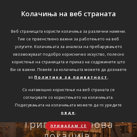
Колачиња на веб страната
Веб страницата користи колачиња за различни намени.
Тие се првенствено важни за работењето на веб
Едноставно преку
услугите. Колачињата за анализа на пребарувањето
интернет
овозможуваат подобро корисничко искуство, полесно
користење на страницата и приказ на содржините што
Ви се важни. Повеќе за колачињата можете да дознаете
во
Политика за приватност
.
АВТОМОБИЛСКА ОДГОВОРНОСТ
Со натамошно користење на веб страната се
Oнлајн обнова на осигурување.
согласувате со користењето на колачињата.
Онлајн пријава на
Подесувањата на колачињата можете да го уредите
Travel Smart и Travel
овде
.
ПОВЕЌЕ
СКЛУЧИ
осигурен случај преку
Сѐ ќе биде во ред
Триглав на нова
Smart Plus
ПРИФАЌАМ СЀ
OneID
локација.
ЗДРАВСТВЕНО ПАТНИЧКО
Совет, информација или инспирација за секоја животна