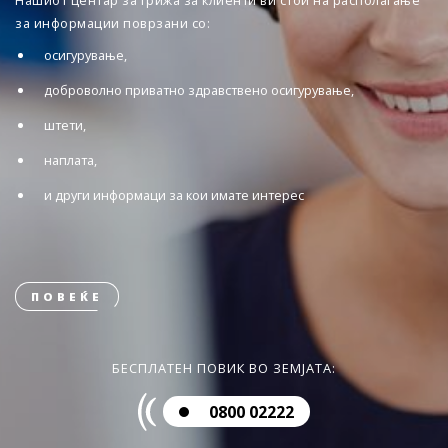
Нашиот центар за грижа за клиенти ви стои на располагање
за информации поврзани со:
осигурување,
доброволно приватно здравствено осигурување,
штети,
наплата,
и други информаци за кои имате интерес
ПОВЕЌЕ
БЕСПЛАТЕН ПОВИК ВО ЗЕМЈАТА:
0800 02222