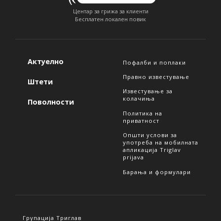
Центар за грижа за клиенти
Бесплатен локален повик
Актуелно
Пофалби и поплаки
Правно известување
Штети
Известување за
колачиња
Поволности
Политика на
приватност
Општи услови за
употреба на мобилната
апликација Triglav
prijava
Барања и формулари
Групација Триглав