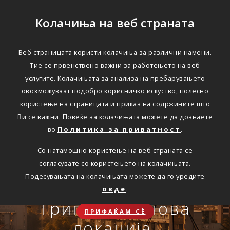
Колачиња на веб страната
Веб страницата користи колачиња за различни намени.
Тие се првенствено важни за работењето на веб
Едноставно преку
услугите. Колачињата за анализа на пребарувањето
интернет
овозможуваат подобро корисничко искуство, полесно
користење на страницата и приказ на содржините што
Ви се важни. Повеќе за колачињата можете да дознаете
во
Политика за приватност
.
АВТОМОБИЛСКА ОДГОВОРНОСТ
Со натамошно користење на веб страната се
Oнлајн обнова на осигурување.
согласувате со користењето на колачињата.
Онлајн пријава на
Подесувањата на колачињата можете да го уредите
Travel Smart и Travel
овде
.
ПОВЕЌЕ
СКЛУЧИ
осигурен случај преку
Сѐ ќе биде во ред
Триглав на нова
Smart Plus
ПРИФАЌАМ СЀ
OneID
локација.
ЗДРАВСТВЕНО ПАТНИЧКО
Совет, информација или инспирација за секоја животна