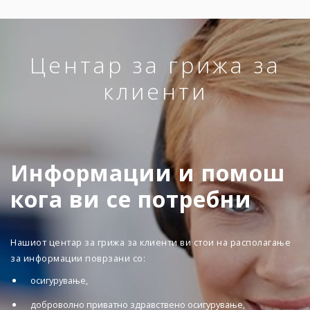
Центар за грижа за
клиенти
Информации и помош
кога ви се потребни
Нашиот центар за грижа за клиенти ви стои на располагање
за информации поврзани со:
осигурување,
доброволно приватно здравствено осигурување,