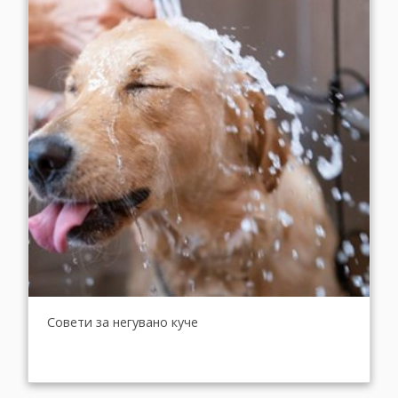
Совети за негувано куче