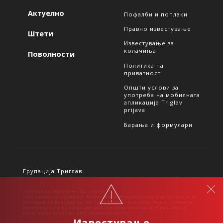
Актуелно
Пофалби и поплаки
Правно известување
Штети
Известување за
колачиња
Поволности
Политика на
приватност
Општи услови за
употреба на мобилната
апликација Triglav
prijava
Барања и формулари
Групација Триглав
Триглав Осигурување АД, Скопје
Сите права се задржани. ©Триглав Осигурување АД, Скопје, бул. 3-та
Македонска Бригада бр. 36, 1000 Скопје, комплекс Порта Супериум,
Република Северна Македонија, основна главнина: 3.009.200,00
Евра, ЕМБС:4691130, ЕДБ: 4030993129071.
Известување