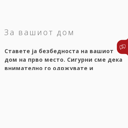
За вашиот дом
Ставете ја безбедноста на вашиот
дом на прво место. Сигурни сме дека
внимателно го одржувате и
заштитувате вашиот имот, па
осигурете го и него.
Домот е нашата животна инвестиција. За да го создадеме,
потребни се средства, време и енергија, а сето тоа може да
исчезне во само еден миг. Вредноста на секој имот е
различна, но сите ние негуваме свој однос кон куќата, станот,