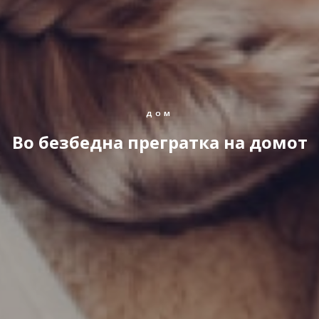
ДОМ
Во безбедна прегратка на домот