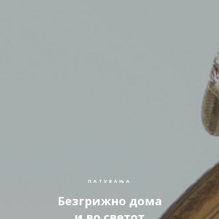
ПАТУВАЊА
Безгрижно дома
и во светот