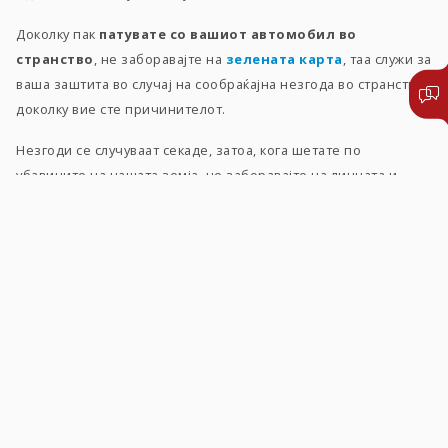
Доколку пак
патувате со вашиот автомобил во
странство
, не заборавајте на
зелената карта
, таа служи за
ваша заштита во случај на сообраќајна незгода во странство,
доколку вие сте причинителот.
Незгоди се случуваат секаде, затоа, кога шетате по
убавините на нашата земја, не заборавајте на личната и
безбедноста на вашите најблиски. Можете да се заштитите
на многу начини, одберете осигурување од
незгода
, или
пак
авто-незгода
, која што обебедува покритие за возачот
и за патниците во автомобилот.
Не заборавајте дека на располагање ви е и Триглав
автомобилската асистенција
, која што нуди
24-часовна
поддршка во Македонија и во земјите од Европа
,
коишто спаѓаат во системот на зелена карта. Асистенцијата е
наменета за сите видови на моторни возила и моторцикли.