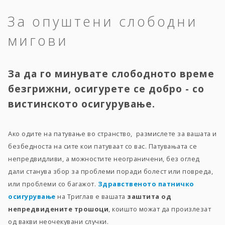
За опуштени слободни
мигови
За да го минувате слободното време
безгрижни, осигурете се добро - со
вистинското осигурување.
Ако одите на патување во странство, размислете за вашата и
безбедноста на сите кои патуваат со вас. Патувањата се
непредвидливи, а можностите неограничени, без оглед
дали станува збор за проблеми поради болест или повреда,
или проблеми со багажот.
Здравственото патничко
осигурување
на Триглав е вашата
заштита од
непредвидените трошоци
, коишто можат да произлезат
од вакви неочекувани случки.