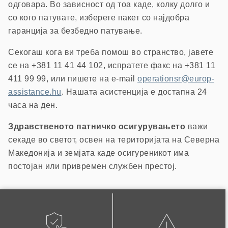
одговара. Во зависност од тоа каде, колку долго и
со кого патувате, изберете пакет со најдобра
гаранција за безбедно патување.
Секогаш кога ви треба помош во странство, јавете
се на +381 11 41 44 102, испратете факс на +381 11
411 99 99, или пишете на e-mail
operationsr@europ-
assistance.hu
. Нашата асистенција е достапна 24
часа на ден.
Здравственото патничко осигурувањето
важи
секаде во светот, освен на територијата на Северна
Македонија и земјата каде осигуреникот има
постојан или привремен службен престој.