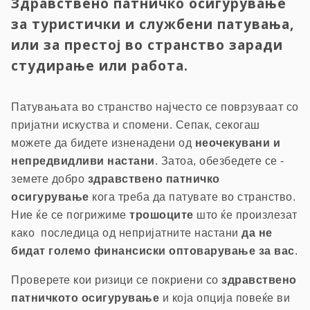
Здравствено патничко осигурување
за туристички и службени патувања,
или за престој во странство заради
студирање или работа.
Патувањата во странство најчесто се поврзуваат со
пријатни искуства и спомени. Сепак, секогаш
можете да бидете изненадени од
неочекувани и
непредвидливи настани
. Затоа, обезбедете се -
земете добро
здравствено патничко
осигурување
кога треба да патувате во странство.
Ние ќе се погрижиме
трошоците
што ќе произлезат
како последица од непријатните настани
да не
бидат големо финансиски оптоварување за вас
.
Проверете кои ризици се покриени со
здравствено
патничкото осигурување
и која опција повеќе ви