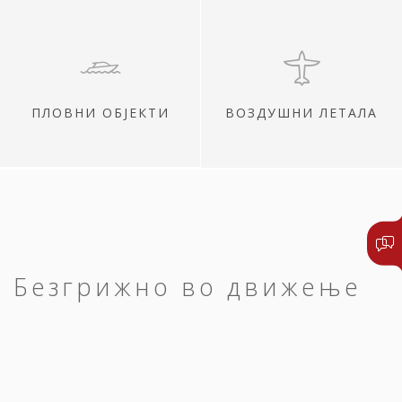
ПЛОВНИ ОБЈЕКТИ
ВОЗДУШНИ ЛЕТАЛА
Безгрижно во движење
Сите ваши патувања нека започнат и
завршат среќно.