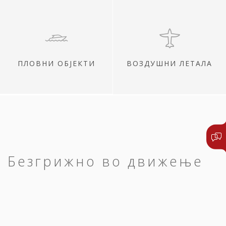
ПЛОВНИ ОБЈЕКТИ
ВОЗДУШНИ ЛЕТАЛА
Безгрижно во движење
Сите ваши патувања нека започнат и
завршат среќно.